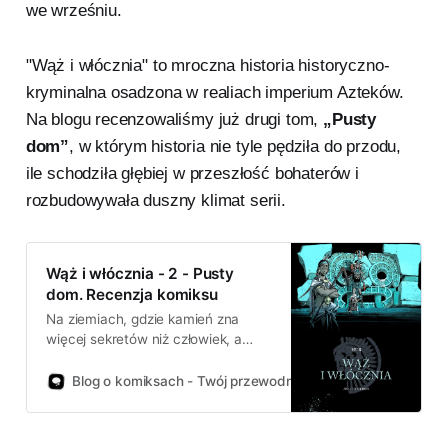
we wrześniu.
"Wąż i włócznia" to mroczna historia historyczno-
kryminalna osadzona w realiach imperium Azteków.
Na blogu recenzowaliśmy już drugi tom,
„Pusty
dom”
, w którym historia nie tyle pędziła do przodu,
ile schodziła głębiej w przeszłość bohaterów i
rozbudowywała duszny klimat serii.
Wąż i włócznia - 2 - Pusty
dom. Recenzja komiksu
Na ziemiach, gdzie kamień zna
więcej sekretów niż człowiek, a
bogowie domagają się nie
modlitwy, lecz krwi, wszystko ma
Blog o komiksach - Twój przewodnik po świecie komiksów!
swoją cenę. Przeszłość nie leży
tutaj w grobowcach - ona wstaje
nocą i oddycha przez pęknięcia w