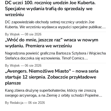
DC uczci 100. rocznicę urodzin Joe Kuberta.
Specjalne wydania trafią do sprzedaży we
wrześniu
DC zapowiedziało obchody setnej rocznicy urodzin Joe
Kuberta. We wrześniu wydawca wypuści specjalne publikacje
poświęcone twórcy „Sgt. Rocka”, z których dwie trafią do
By Wojtek
08 sie 2026
sprzedaży niemal dokładnie w dniu jego urodzin.
„Wróć do mnie, jeszcze raz” wraca w nowym
wydaniu. Premiera we wrześniu
Nagrodzona powieść graficzna Bartosza Sztybora i Wojciecha
Stefańca doczeka się wznowienia. Timof Comics
przygotowuje nową edycję albumu „Wróć do mnie, jeszcze
By Wojtek
06 sie 2026
raz”, którego pierwsze wydanie ukazało się w 2015 roku.
„Avengers. Niemożliwe Miasto" – nowa seria
startuje 12 sierpnia. Zobaczcie przykładowe
plansze
Kang zbiera drużynę superbohaterów, którzy nie znoszą
swojego arcywroga, a na Ziemię z orbity schodzi Popielne
Przymierze z królem Arturem na czele. Pierwszy tom nowej
By Redakcja
06 sie 2026
serii Avengers autorstwa Jeda MacKaya trafia do sklepów 12
sierpnia. Rzućcie okiem na przykładowe plansze.