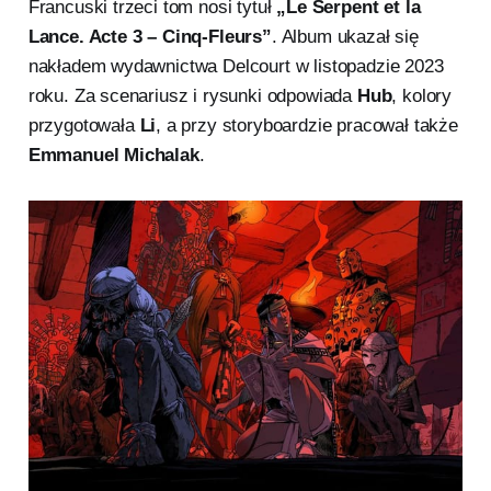
Francuski trzeci tom nosi tytuł
„Le Serpent et la
murach. W tym świecie, zrodzonym
z dymu, mitów i lęku, nawet imię
Lance. Acte 3 – Cinq-Fleurs”
. Album ukazał się
może być klątwą,
nakładem wydawnictwa Delcourt w listopadzie 2023
roku. Za scenariusz i rysunki odpowiada
Hub
, kolory
przygotowała
Li
, a przy storyboardzie pracował także
Emmanuel Michalak
.