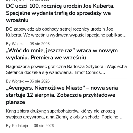
DC uczci 100. rocznicę urodzin Joe Kuberta.
Specjalne wydania trafią do sprzedaży we
wrześniu
DC zapowiedziało obchody setnej rocznicy urodzin Joe
Kuberta. We wrześniu wydawca wypuści specjalne publikacje
poświęcone twórcy „Sgt. Rocka”, z których dwie trafią do
By Wojtek
08 sie 2026
sprzedaży niemal dokładnie w dniu jego urodzin.
„Wróć do mnie, jeszcze raz” wraca w nowym
wydaniu. Premiera we wrześniu
Nagrodzona powieść graficzna Bartosza Sztybora i Wojciecha
Stefańca doczeka się wznowienia. Timof Comics
przygotowuje nową edycję albumu „Wróć do mnie, jeszcze
By Wojtek
06 sie 2026
raz”, którego pierwsze wydanie ukazało się w 2015 roku.
„Avengers. Niemożliwe Miasto" – nowa seria
startuje 12 sierpnia. Zobaczcie przykładowe
plansze
Kang zbiera drużynę superbohaterów, którzy nie znoszą
swojego arcywroga, a na Ziemię z orbity schodzi Popielne
Przymierze z królem Arturem na czele. Pierwszy tom nowej
By Redakcja
06 sie 2026
serii Avengers autorstwa Jeda MacKaya trafia do sklepów 12