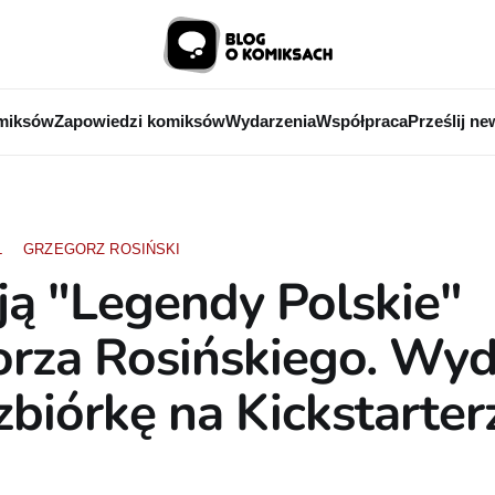
miksów
Zapowiedzi komiksów
Wydarzenia
Współpraca
Prześlij ne
L
GRZEGORZ ROSIŃSKI
ą "Legendy Polskie"
orza Rosińskiego. Wy
 zbiórkę na Kickstarter