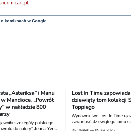
shcomicart.pl.
 o komiksach w Google
sta „Asteriksa” i Manu
Lost In Time zapowiada
 w Mandioce. „Powrót
dziewiąty tom kolekcji 
y” w nakładzie 800
Toppiego
arzy
Wydawnictwo Lost In Time ujaw
zawartość dziewiątego tomu ser
jawniła szczegóły polskiego
Kolekcja”. Album ma ukazać s
owrotu do natury” Jeana-Yvesa
By Wojtek
05 sie 2026