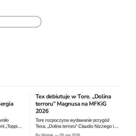
Tex debiutuje w Tore. „Dolina
Sergia
terroru” Magnusa na MFKiG
2026
niło
Tore rozpoczyna wydawanie przygód
ii „Toppi.
Texa. „Dolina terroru” Claudio Nizziego i
ię w 2026
Magnusa zadebiutuje na MFKiG razem z
By Wojtek
05 sie 2026