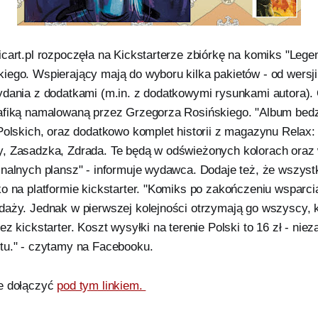
cart.pl rozpoczęła na Kickstarterze zbiórkę na komiks "Lege
iego. Wspierający mają do wyboru kilka pakietów - od wersj
ydania z dodatkami (m.in. z dodatkowymi rysunkami autora). 
afiką namalowaną przez Grzegorza Rosińskiego. "Album bedz
 Polskich, oraz dodatkowo komplet historii z magazynu Relax:
, Zasadzka, Zdrada. Te będą w odświeżonych kolorach oraz w 
inalnych plansz" - informuje wydawca. Dodaje też, że wszystk
ko na platformie kickstarter. "Komiks po zakończeniu wsparc
daży. Jednak w pierwszej kolejności otrzymają go wszyscy, k
ez kickstarter. Koszt wysyłki na terenie Polski to 16 zł - niez
tu." - czytamy na Facebooku.
ie dołączyć
pod tym linkiem.