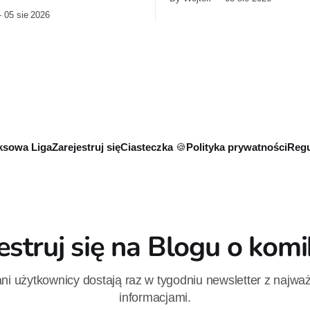
roku i liczyć około 260 stron.
Manu Larceneta.
05 sie 2026
wa seria trafi do jednego
iczącego około 290 stron.
sowa Liga
Zarejestruj się
Ciasteczka 🍪
Polityka prywatności
Regu
estruj się na Blogu o kom
i użytkownicy dostają raz w tygodniu newsletter z najwa
informacjami.