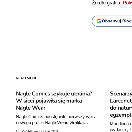
Źródło grafiki:
Poli
Obserwuj Blog
READ MORE
Nagle Comics szykuje ubrania?
Scenarzy
W sieci pojawiła się marka
Larcenet
Nagle Wear
do natur
egzempl
Nagle Comics udostępniło pierwszy wpis
nowego profilu Nagle Wear. Grafika
Mandioca u
przypomina metkę ubrania. Umieszczono
wydania „P
By Wojtek
05 sie 2026