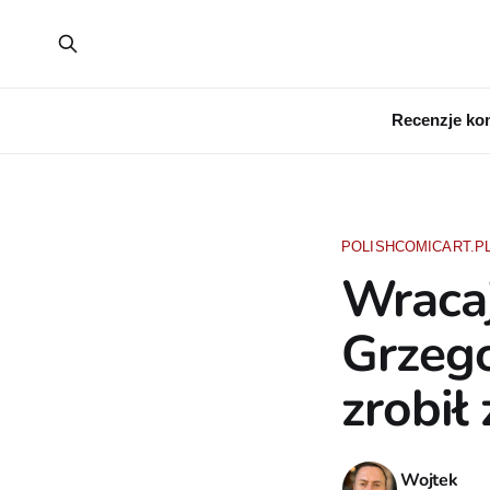
Recenzje ko
POLISHCOMICART.P
Wracaj
Grzeg
zrobił
Wojtek