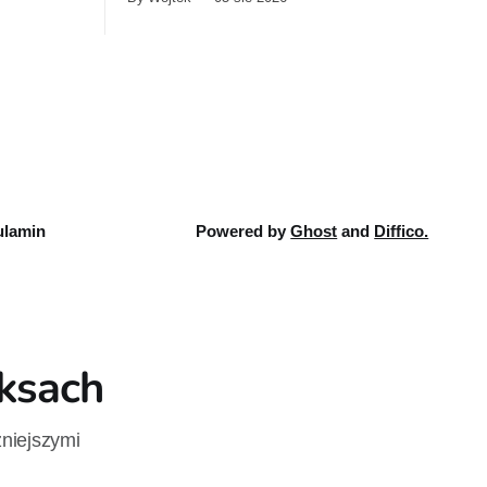
kolejnym tomem „Julii”. Na Bachanalia
Fantastyczne wydawca przygotuje
„Dylana Doga”.
lamin
Powered by
Ghost
and
Diffico.
iksach
żniejszymi