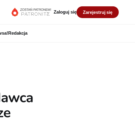
Zaloguj się
Zarejestruj się
wsa!
Redakcja
dawca
ze