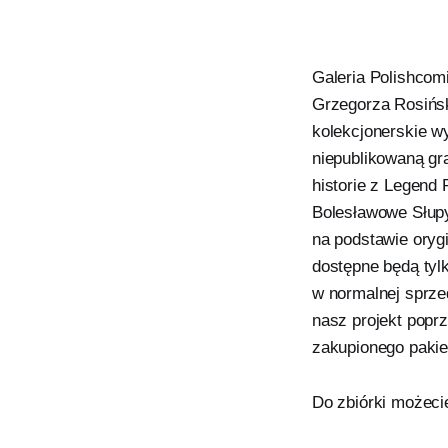
Galeria Polishcomi
Grzegorza Rosińsk
kolekcjonerskie w
niepublikowaną gr
historie z Legend
Bolesławowe Słupy
na podstawie oryg
dostępne będą tyl
w normalnej sprze
nasz projekt poprz
zakupionego pakie
Do zbiórki możec