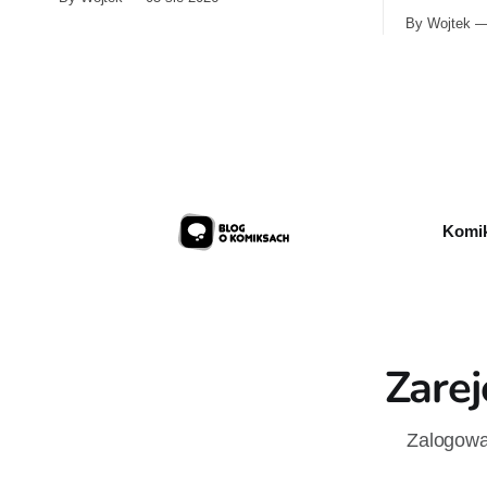
na niej informacje „100% cotton”, „Made in
Ferriego i 
By Wojtek
Poland” oraz symbole dotyczące prania.
Sześciotomo
Powstała też osobna domena internetowa
integrala l
pod nazwą marki.
Komik
Zarej
Zalogowan