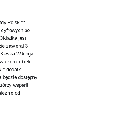
ndy Polskie"
i cyfrowych po
Okładka jest
ie zawierał 3
 Klęska Wikinga,
czerni i bieli -
ie dodatki
ia będzie dostępny
tórzy wsparli
ależnie od