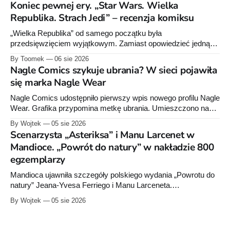
Koniec pewnej ery. „Star Wars. Wielka
Republika. Strach Jedi” – recenzja komiksu
„Wielka Republika” od samego początku była
przedsięwzięciem wyjątkowym. Zamiast opowiedzieć jedną
historię w jednej serii książek czy komiksów, Lucasfilm
By Toomek
06 sie 2026
zdecydował się stworzyć rozbudowany projekt wydawniczy
Nagle Comics szykuje ubrania? W sieci pojawiła
obejmujący powieści dla dorosłych, młodzieży i młodszych
się marka Nagle Wear
czytelników, komiksy Marvela i Dark Horse'a, słuchowiska
oraz opowiadania. Wszystkie te elementy wzajemnie się
Nagle Comics udostępniło pierwszy wpis nowego profilu Nagle
uzupełniają, tworząc
Wear. Grafika przypomina metkę ubrania. Umieszczono na
niej informacje „100% cotton”, „Made in Poland” oraz symbole
By Wojtek
05 sie 2026
dotyczące prania. Powstała też osobna domena internetowa
Scenarzysta „Asteriksa” i Manu Larcenet w
pod nazwą marki.
Mandioce. „Powrót do natury” w nakładzie 800
egzemplarzy
Mandioca ujawniła szczegóły polskiego wydania „Powrotu do
natury” Jeana-Yvesa Ferriego i Manu Larceneta.
Sześciotomowa seria trafi do jednego integrala liczącego około
By Wojtek
05 sie 2026
290 stron.