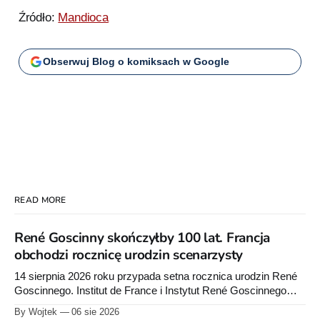
Źródło:
Mandioca
Obserwuj Blog o komiksach w Google
READ MORE
René Goscinny skończyłby 100 lat. Francja
obchodzi rocznicę urodzin scenarzysty
14 sierpnia 2026 roku przypada setna rocznica urodzin René
Goscinnego. Institut de France i Instytut René Goscinnego
przygotowały obchody oraz premiery książek Pascala
By Wojtek
06 sie 2026
Ory’ego i Catel.