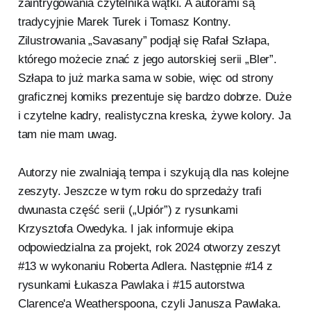
zaintrygowania czytelnika wątki. A autorami są
tradycyjnie Marek Turek i Tomasz Kontny.
Zilustrowania „Savasany” podjął się Rafał Szłapa,
którego możecie znać z jego autorskiej serii „Bler”.
Szłapa to już marka sama w sobie, więc od strony
graficznej komiks prezentuje się bardzo dobrze. Duże
i czytelne kadry, realistyczna kreska, żywe kolory. Ja
tam nie mam uwag.
Autorzy nie zwalniają tempa i szykują dla nas kolejne
zeszyty. Jeszcze w tym roku do sprzedaży trafi
dwunasta część serii („Upiór”) z rysunkami
Krzysztofa Owedyka. I jak informuje ekipa
odpowiedzialna za projekt, rok 2024 otworzy zeszyt
#13 w wykonaniu Roberta Adlera. Następnie #14 z
rysunkami Łukasza Pawlaka i #15 autorstwa
Clarence'a Weatherspoona, czyli Janusza Pawlaka.