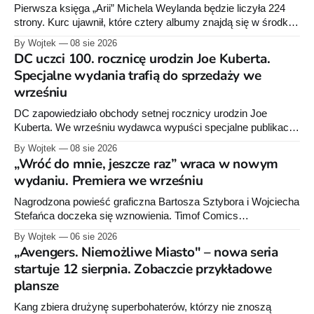
Pierwsza księga „Arii” Michela Weylanda będzie liczyła 224
strony. Kurc ujawnił, które cztery albumy znajdą się w środku i
zapowiedział około 30 stron dodatków.
By Wojtek
08 sie 2026
DC uczci 100. rocznicę urodzin Joe Kuberta.
Specjalne wydania trafią do sprzedaży we
wrześniu
DC zapowiedziało obchody setnej rocznicy urodzin Joe
Kuberta. We wrześniu wydawca wypuści specjalne publikacje
poświęcone twórcy „Sgt. Rocka”, z których dwie trafią do
By Wojtek
08 sie 2026
sprzedaży niemal dokładnie w dniu jego urodzin.
„Wróć do mnie, jeszcze raz” wraca w nowym
wydaniu. Premiera we wrześniu
Nagrodzona powieść graficzna Bartosza Sztybora i Wojciecha
Stefańca doczeka się wznowienia. Timof Comics
przygotowuje nową edycję albumu „Wróć do mnie, jeszcze
By Wojtek
06 sie 2026
raz”, którego pierwsze wydanie ukazało się w 2015 roku.
„Avengers. Niemożliwe Miasto" – nowa seria
startuje 12 sierpnia. Zobaczcie przykładowe
plansze
Kang zbiera drużynę superbohaterów, którzy nie znoszą