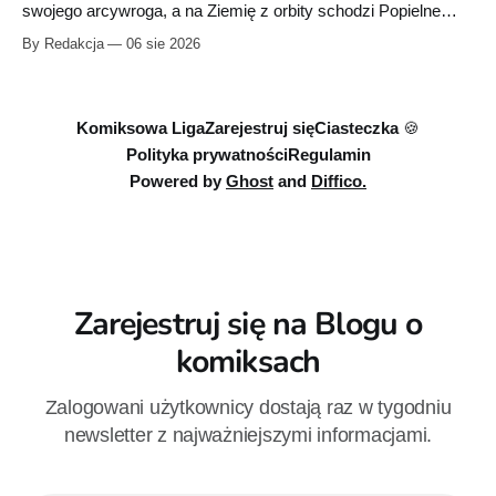
swojego arcywroga, a na Ziemię z orbity schodzi Popielne
Przymierze z królem Arturem na czele. Pierwszy tom nowej
By Redakcja
06 sie 2026
serii Avengers autorstwa Jeda MacKaya trafia do sklepów 12
sierpnia. Rzućcie okiem na przykładowe plansze.
Komiksowa Liga
Zarejestruj się
Ciasteczka 🍪
Polityka prywatności
Regulamin
Powered by
Ghost
and
Diffico.
Zarejestruj się na Blogu o
komiksach
Zalogowani użytkownicy dostają raz w tygodniu
newsletter z najważniejszymi informacjami.