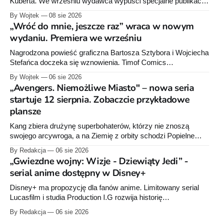
Kuberta. We wrześniu wydawca wypuści specjalne publikacje
poświęcone twórcy „Sgt. Rocka”, z których dwie trafią do
By Wojtek
08 sie 2026
sprzedaży niemal dokładnie w dniu jego urodzin.
„Wróć do mnie, jeszcze raz” wraca w nowym
wydaniu. Premiera we wrześniu
Nagrodzona powieść graficzna Bartosza Sztybora i Wojciecha
Stefańca doczeka się wznowienia. Timof Comics
przygotowuje nową edycję albumu „Wróć do mnie, jeszcze
By Wojtek
06 sie 2026
raz”, którego pierwsze wydanie ukazało się w 2015 roku.
„Avengers. Niemożliwe Miasto" – nowa seria
startuje 12 sierpnia. Zobaczcie przykładowe
plansze
Kang zbiera drużynę superbohaterów, którzy nie znoszą
swojego arcywroga, a na Ziemię z orbity schodzi Popielne
Przymierze z królem Arturem na czele. Pierwszy tom nowej
By Redakcja
06 sie 2026
serii Avengers autorstwa Jeda MacKaya trafia do sklepów 12
„Gwiezdne wojny: Wizje - Dziewiąty Jedi” -
sierpnia. Rzućcie okiem na przykładowe plansze.
serial anime dostępny w Disney+
Disney+ ma propozycję dla fanów anime. Limitowany serial
Lucasfilm i studia Production I.G rozwija historię
zapoczątkowaną w krótkometrażówkach „Dziewiąty Jedi”
By Redakcja
06 sie 2026
oraz „Dziewiąty Jedi: Dziecko nadziei" z serii „Gwiezdne