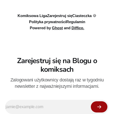
wojny: Wizje”. Wszystkie osiem odcinków jest już dostępnych
w Disney+.
Komiksowa Liga
Zarejestruj się
Ciasteczka 🍪
Polityka prywatności
Regulamin
Powered by
Ghost
and
Diffico.
Zarejestruj się na Blogu o
komiksach
Zalogowani użytkownicy dostają raz w tygodniu
newsletter z najważniejszymi informacjami.