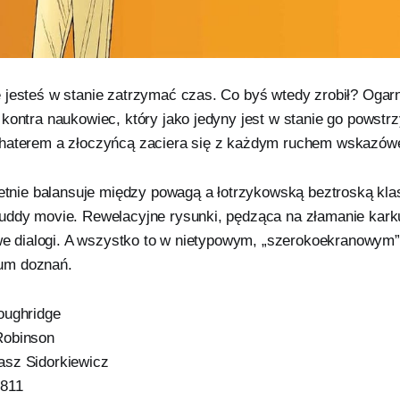
 jesteś w stanie zatrzymać czas. Co byś wtedy zrobił? Ogarn
kontra naukowiec, który jako jedyny jest w stanie go powstr
ohaterem a złoczyńcą zaciera się z każdym ruchem wskazów
wietnie balansuje między powagą a łotrzykowską beztroską kl
uddy movie. Rewelacyjne rysunki, pędząca na złamanie karku
iwe dialogi. A wszystko to w nietypowym, „szerokoekranowym”
um doznań.
oughridge
Robinson
asz Sidorkiewicz
5811