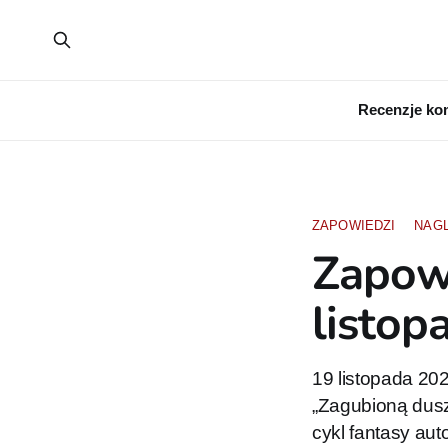
Recenzje ko
ZAPOWIEDZI
NAG
Zapowi
listop
19 listopada 202
„Zagubioną dusz
cykl fantasy aut