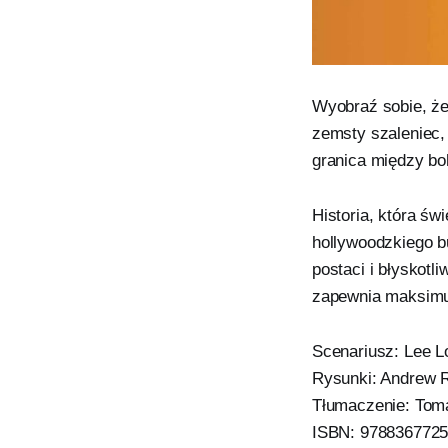
Wyobraź sobie, że
zemsty szaleniec, 
granica między b
Historia, która ś
hollywoodzkiego b
postaci i błyskotl
zapewnia maksim
Scenariusz: Lee L
Rysunki: Andrew 
Tłumaczenie: Tom
ISBN: 978836772