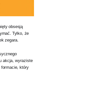
ięty obsesją
zymać. Tylko, że
ek zegara.
asycznego
 akcja, wyraziste
 formacie, który