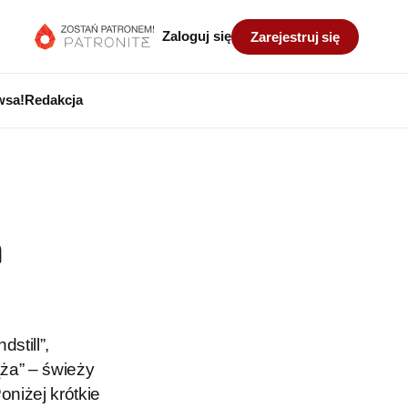
Zaloguj się
Zarejestruj się
wsa!
Redakcja
a
still”,
ża” – świeży
niżej krótkie