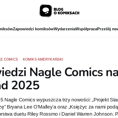
miksów
Zapowiedzi komiksów
Wydarzenia
Współpraca
Prześlij ne
LE COMICS
KOMIKS AMERYKAŃSKI
edzi Nagle Comics n
ad 2025
5 Nagle Comics wypuszcza trzy nowości: „Projekt Stand
ę” Bryana Lee O’Malley’a oraz „Księżyc za nami podą
orstwa duetu Riley Rossmo i Daniel Warren Johnson. Po