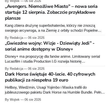
By Wojtek
06 sie 2026
raz”, którego pierwsze wydanie ukazało się w 2015 roku.
„Avengers. Niemożliwe Miasto" – nowa seria
startuje 12 sierpnia. Zobaczcie przykładowe
plansze
Kang zbiera drużynę superbohaterów, którzy nie znoszą
swojego arcywroga, a na Ziemię z orbity schodzi Popielne
Przymierze z królem Arturem na czele. Pierwszy tom nowej
By Redakcja
06 sie 2026
serii Avengers autorstwa Jeda MacKaya trafia do sklepów 12
„Gwiezdne wojny: Wizje - Dziewiąty Jedi” -
sierpnia. Rzućcie okiem na przykładowe plansze.
serial anime dostępny w Disney+
Disney+ ma propozycję dla fanów anime. Limitowany serial
Lucasfilm i studia Production I.G rozwija historię
zapoczątkowaną w krótkometrażówkach „Dziewiąty Jedi”
By Redakcja
06 sie 2026
oraz „Dziewiąty Jedi: Dziecko nadziei" z serii „Gwiezdne
Dark Horse świętuje 40-lecie. 40 cyfrowych
wojny: Wizje”. Wszystkie osiem odcinków jest już dostępnych
publikacji za niespełna 19 euro
w Disney+.
Hellboy, Wiedźmin, Usagi Yojimbo i Maska trafili do
jubileuszowego pakietu Dark Horse na Humble Bundle. Pełny
zestaw obejmuje 40 cyfrowych publikacji i kosztuje 18,71
By Wojtek
06 sie 2026
euro. Oferta kończy się 13 sierpnia.