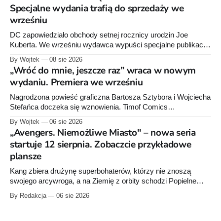
Specjalne wydania trafią do sprzedaży we
wrześniu
DC zapowiedziało obchody setnej rocznicy urodzin Joe
Kuberta. We wrześniu wydawca wypuści specjalne publikacje
poświęcone twórcy „Sgt. Rocka”, z których dwie trafią do
By Wojtek
08 sie 2026
sprzedaży niemal dokładnie w dniu jego urodzin.
„Wróć do mnie, jeszcze raz” wraca w nowym
wydaniu. Premiera we wrześniu
Nagrodzona powieść graficzna Bartosza Sztybora i Wojciecha
Stefańca doczeka się wznowienia. Timof Comics
przygotowuje nową edycję albumu „Wróć do mnie, jeszcze
By Wojtek
06 sie 2026
raz”, którego pierwsze wydanie ukazało się w 2015 roku.
„Avengers. Niemożliwe Miasto" – nowa seria
startuje 12 sierpnia. Zobaczcie przykładowe
plansze
Kang zbiera drużynę superbohaterów, którzy nie znoszą
swojego arcywroga, a na Ziemię z orbity schodzi Popielne
Przymierze z królem Arturem na czele. Pierwszy tom nowej
By Redakcja
06 sie 2026
serii Avengers autorstwa Jeda MacKaya trafia do sklepów 12
sierpnia. Rzućcie okiem na przykładowe plansze.