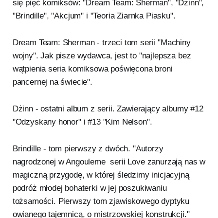
się pięć komiksów: "Dream Team: Sherman", "Dżinn",
"Brindille", "Akcjum" i "Teoria Ziarnka Piasku".
Dream Team: Sherman - trzeci tom serii "Machiny
wojny". Jak pisze wydawca, jest to "najlepsza bez
wątpienia seria komiksowa poświęcona broni
pancernej na świecie".
Dżinn - ostatni album z serii. Zawierający albumy #12
"Odzyskany honor" i #13 "Kim Nelson".
Brindille - tom pierwszy z dwóch. "Autorzy
nagrodzonej w Angouleme serii Love zanurzają nas w
magiczną przygodę, w której śledzimy inicjacyjną
podróż młodej bohaterki w jej poszukiwaniu
tożsamości. Pierwszy tom zjawiskowego dyptyku
owianego tajemnicą, o mistrzowskiej konstrukcji."