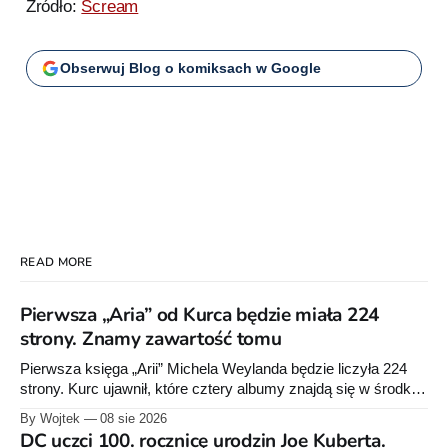
Źródło:
Scream
Obserwuj Blog o komiksach w Google
READ MORE
Pierwsza „Aria” od Kurca będzie miała 224
strony. Znamy zawartość tomu
Pierwsza księga „Arii” Michela Weylanda będzie liczyła 224
strony. Kurc ujawnił, które cztery albumy znajdą się w środku i
zapowiedział około 30 stron dodatków.
By Wojtek
08 sie 2026
DC uczci 100. rocznicę urodzin Joe Kuberta.