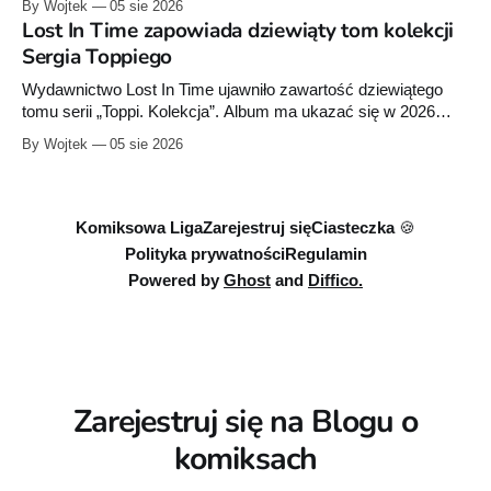
By Wojtek
05 sie 2026
290 stron.
Lost In Time zapowiada dziewiąty tom kolekcji
Sergia Toppiego
Wydawnictwo Lost In Time ujawniło zawartość dziewiątego
tomu serii „Toppi. Kolekcja”. Album ma ukazać się w 2026
roku i liczyć około 260 stron.
By Wojtek
05 sie 2026
Komiksowa Liga
Zarejestruj się
Ciasteczka 🍪
Polityka prywatności
Regulamin
Powered by
Ghost
and
Diffico.
Zarejestruj się na Blogu o
komiksach