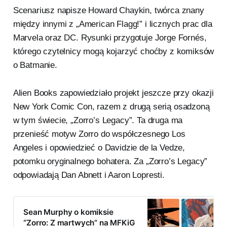
kilkoma trafnymi akcentami
Scenariusz napisze Howard Chaykin, twórca znany
społecznymi.
między innymi z „American Flagg!” i licznych prac dla
Marvela oraz DC. Rysunki przygotuje Jorge Fornés,
którego czytelnicy mogą kojarzyć choćby z komiksów
o Batmanie.
Alien Books zapowiedziało projekt jeszcze przy okazji
New York Comic Con, razem z drugą serią osadzoną
w tym świecie, „Zorro’s Legacy”. Ta druga ma
przenieść motyw Zorro do współczesnego Los
Angeles i opowiedzieć o Davidzie de la Vedze,
potomku oryginalnego bohatera. Za „Zorro’s Legacy”
odpowiadają Dan Abnett i Aaron Lopresti.
Sean Murphy o komiksie
“Zorro: Z martwych” na MFKiG