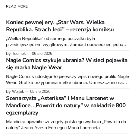
READ MORE
Koniec pewnej ery. „Star Wars. Wielka
Republika. Strach Jedi” – recenzja komiksu
„Wielka Republika” od samego początku była
przedsięwzięciem wyjątkowym. Zamiast opowiedzieć jedną
historię w jednej serii książek czy komiksów, Lucasfilm
By Toomek
06 sie 2026
zdecydował się stworzyć rozbudowany projekt wydawniczy
Nagle Comics szykuje ubrania? W sieci pojawiła
obejmujący powieści dla dorosłych, młodzieży i młodszych
się marka Nagle Wear
czytelników, komiksy Marvela i Dark Horse'a, słuchowiska
oraz opowiadania. Wszystkie te elementy wzajemnie się
Nagle Comics udostępniło pierwszy wpis nowego profilu Nagle
uzupełniają, tworząc
Wear. Grafika przypomina metkę ubrania. Umieszczono na
niej informacje „100% cotton”, „Made in Poland” oraz symbole
By Wojtek
05 sie 2026
dotyczące prania. Powstała też osobna domena internetowa
Scenarzysta „Asteriksa” i Manu Larcenet w
pod nazwą marki.
Mandioce. „Powrót do natury” w nakładzie 800
egzemplarzy
Mandioca ujawniła szczegóły polskiego wydania „Powrotu do
natury” Jeana-Yvesa Ferriego i Manu Larceneta.
Sześciotomowa seria trafi do jednego integrala liczącego około