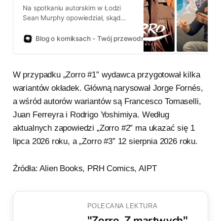
Na spotkaniu autorskim w Łodzi
Sean Murphy opowiedział, skąd
wziął się pomysł na
uwspółcześnionego Zorro, jak
Blog o komiksach - Twój przewodnik po świecie komiksów!
wyglądały kulisy licencji i dlaczego
w jego wersji echo Don Kichota
spotyka się z klimatem „Narcos”.
W przypadku „Zorro #1” wydawca przygotował kilka
Poniżej najciekawsze wątki.
wariantów okładek. Główną narysował Jorge Fornés,
a wśród autorów wariantów są Francesco Tomaselli,
Juan Ferreyra i Rodrigo Yoshimiya. Według
aktualnych zapowiedzi „Zorro #2” ma ukazać się 1
lipca 2026 roku, a „Zorro #3” 12 sierpnia 2026 roku.
Źródła: Alien Books, PRH Comics, AIPT
POLECANA LEKTURA
"Zorro. Z martwych"