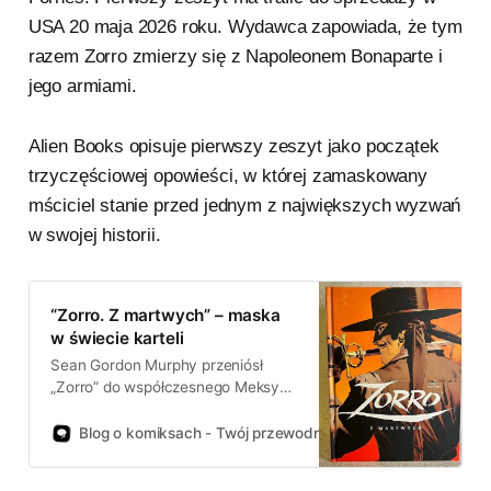
USA 20 maja 2026 roku. Wydawca zapowiada, że tym
razem Zorro zmierzy się z Napoleonem Bonaparte i
jego armiami.
Alien Books opisuje pierwszy zeszyt jako początek
trzyczęściowej opowieści, w której zamaskowany
mściciel stanie przed jednym z największych wyzwań
w swojej historii.
“Zorro. Z martwych” – maska
w świecie karteli
Sean Gordon Murphy przeniósł
„Zorro” do współczesnego Meksyku
i sprawdził, jak mit maski działa w
realiach rządzonych przez strach.
Blog o komiksach - Twój przewodnik po świecie komiksów!
To zwarta, dynamiczna historia o
odwadze i konsekwencjach, z