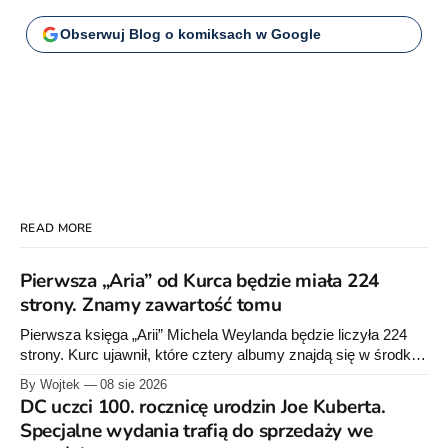
Obserwuj Blog o komiksach w Google
READ MORE
Pierwsza „Aria” od Kurca będzie miała 224
strony. Znamy zawartość tomu
Pierwsza księga „Arii” Michela Weylanda będzie liczyła 224
strony. Kurc ujawnił, które cztery albumy znajdą się w środku i
zapowiedział około 30 stron dodatków.
By Wojtek
08 sie 2026
DC uczci 100. rocznicę urodzin Joe Kuberta.
Specjalne wydania trafią do sprzedaży we