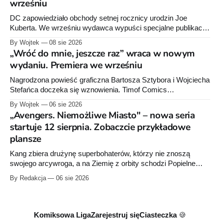
wrześniu
DC zapowiedziało obchody setnej rocznicy urodzin Joe
Kuberta. We wrześniu wydawca wypuści specjalne publikacje
poświęcone twórcy „Sgt. Rocka”, z których dwie trafią do
By Wojtek
08 sie 2026
sprzedaży niemal dokładnie w dniu jego urodzin.
„Wróć do mnie, jeszcze raz” wraca w nowym
wydaniu. Premiera we wrześniu
Nagrodzona powieść graficzna Bartosza Sztybora i Wojciecha
Stefańca doczeka się wznowienia. Timof Comics
przygotowuje nową edycję albumu „Wróć do mnie, jeszcze
By Wojtek
06 sie 2026
raz”, którego pierwsze wydanie ukazało się w 2015 roku.
„Avengers. Niemożliwe Miasto" – nowa seria
startuje 12 sierpnia. Zobaczcie przykładowe
plansze
Kang zbiera drużynę superbohaterów, którzy nie znoszą
swojego arcywroga, a na Ziemię z orbity schodzi Popielne
Przymierze z królem Arturem na czele. Pierwszy tom nowej
By Redakcja
06 sie 2026
serii Avengers autorstwa Jeda MacKaya trafia do sklepów 12
sierpnia. Rzućcie okiem na przykładowe plansze.
Komiksowa Liga
Zarejestruj się
Ciasteczka 🍪