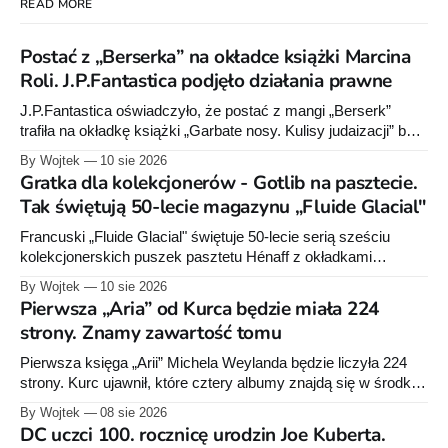
READ MORE
Postać z „Berserka” na okładce książki Marcina
Roli. J.P.Fantastica podjęło działania prawne
J.P.Fantastica oświadczyło, że postać z mangi „Berserk”
trafiła na okładkę książki „Garbate nosy. Kulisy judaizacji” bez
zgody wydawnictwa. Polski wydawca serii poinformował o
By Wojtek
10 sie 2026
działaniach prawnych, lecz nie ujawnił ich zakresu.
Gratka dla kolekcjonerów - Gotlib na pasztecie.
Tak świętują 50-lecie magazynu „Fluide Glacial"
Francuski „Fluide Glacial" świętuje 50-lecie serią sześciu
kolekcjonerskich puszek pasztetu Hénaff z okładkami
klasyków komiksu - Gotliba, Bineta, Margerina i innych. U nas
By Wojtek
10 sie 2026
na spożywce goszczą raczej superbohaterowie DC i Marvela.
Pierwsza „Aria” od Kurca będzie miała 224
Batmana na pasztecie chyba jeszcze nie było.
strony. Znamy zawartość tomu
Pierwsza księga „Arii” Michela Weylanda będzie liczyła 224
strony. Kurc ujawnił, które cztery albumy znajdą się w środku i
zapowiedział około 30 stron dodatków.
By Wojtek
08 sie 2026
DC uczci 100. rocznicę urodzin Joe Kuberta.