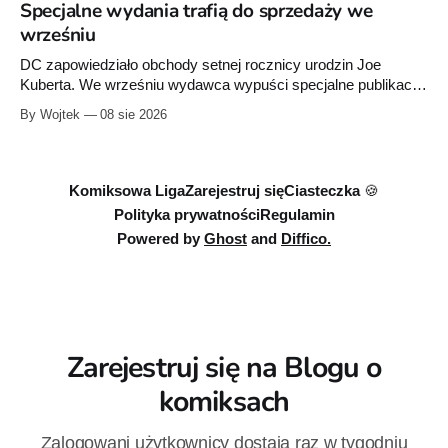
Specjalne wydania trafią do sprzedaży we
wrześniu
DC zapowiedziało obchody setnej rocznicy urodzin Joe
Kuberta. We wrześniu wydawca wypuści specjalne publikacje
poświęcone twórcy „Sgt. Rocka”, z których dwie trafią do
By Wojtek
08 sie 2026
sprzedaży niemal dokładnie w dniu jego urodzin.
Komiksowa Liga
Zarejestruj się
Ciasteczka 🍪
Polityka prywatności
Regulamin
Powered by
Ghost
and
Diffico.
Zarejestruj się na Blogu o
komiksach
Zalogowani użytkownicy dostają raz w tygodniu