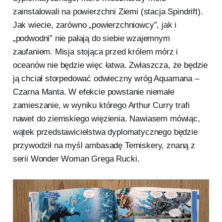
zainstalowali na powierzchni Ziemi (stacja Spindrift).
Jak wiecie, zarówno „powierzchniowcy”, jak i
„podwodni” nie pałają do siebie wzajemnym
zaufaniem. Misja stojąca przed królem mórz i
oceanów nie będzie więc łatwa. Zwłaszcza, że będzie
ją chciał storpedować odwieczny wróg Aquamana –
Czarna Manta. W efekcie powstanie niemałe
zamieszanie, w wyniku którego Arthur Curry trafi
nawet do ziemskiego więzienia. Nawiasem mówiąc,
wątek przedstawicielstwa dyplomatycznego będzie
przywodził na myśl ambasadę Temiskery, znaną z
serii Wonder Woman Grega Rucki.