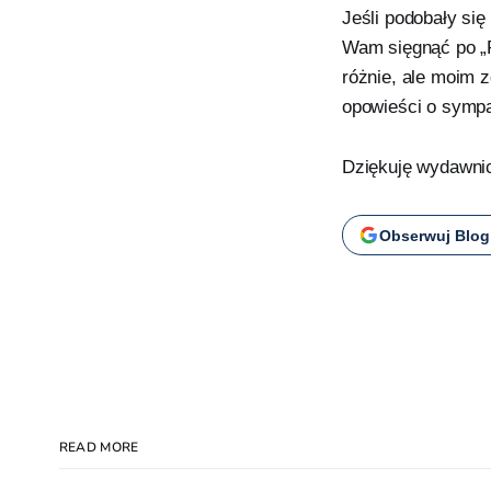
Jeśli podobały si
Wam sięgnąć po „P
różnie, ale moim 
opowieści o symp
Dziękuję wydawni
Obserwuj Blog
READ MORE