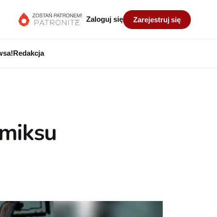
Zaloguj się
Zarejestruj się
wsa!
Redakcja
omiksu