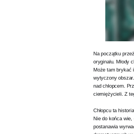
Na początku przeż
oryginału. Młody c
Może tam brykać 
wytyczony obszar. 
nad chłopcem. Prz
ciemiężycieli. Z t
Chłopcu ta histori
Nie do końca wie,
postanawia wyrwać