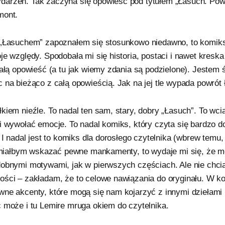
arzeń. Tak zaczyna się opowieść pod tytułem „Łasuch. Pow
mont.
 „Łasuchem” zapoznałem się stosunkowo niedawno, to komiks
je względy. Spodobała mi się historia, postaci i nawet kreska
całą opowieść (a tu jak wiemy zdania są podzielone). Jestem 
c na bieżąco z całą opowieścią. Jak na jej tle wypada powró
kiem nieźle. To nadal ten sam, stary, dobry „Łasuch”. To wciąż
 i wywołać emocje. To nadal komiks, który czyta się bardzo 
. I nadal jest to komiks dla dorosłego czytelnika (wbrew temu,
uż miałbym wskazać pewne mankamenty, to wydaje mi się, ż
dobnymi motywami, jak w pierwszych częściach. Ale nie chc
ości – zakładam, że to celowe nawiązania do oryginału. W ko
wne akcenty, które mogą się nam kojarzyć z innymi dziełami 
ć może i tu Lemire mruga okiem do czytelnika.