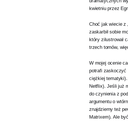
dramatycznych wyd
kwietniu przez Eg
Choć jak wiecie z
zaskarbił sobie mo
który zilustrował 
trzech tomów, wię
W mojej ocenie cał
potrafi zaskoczyć
ciężkiej tematyki)
Netflix). Jeśli j
do czynienia z po
argumentu o wtórn
znajdziemy też pe
Matrixem). Ale by