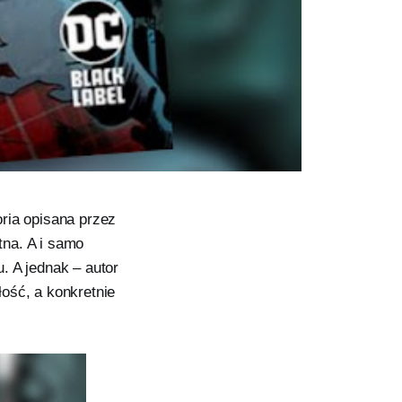
ria opisana przez
na. A i samo
. A jednak – autor
ość, a konkretnie