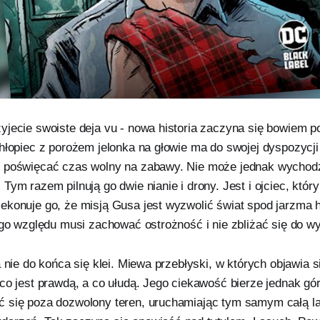
yjecie swoiste deja vu - nowa historia zaczyna się bowiem p
hłopiec z porożem jelonka na głowie ma do swojej dyspozycji
i poświęcać czas wolny na zabawy. Nie może jednak wychod
Tym razem pilnują go dwie nianie i drony. Jest i ojciec, któr
ekonuje go, że misją Gusa jest wyzwolić świat spod jarzma 
ego względu musi zachować ostrożność i nie zbliżać się do w
a nie do końca się klei. Miewa przebłyski, w których objawia 
 co jest prawdą, a co ułudą. Jego ciekawość bierze jednak gó
 się poza dozwolony teren, uruchamiając tym samym całą l