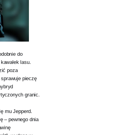
odobnie do
 kawałek lasu.
zić poza
y sprawuje pieczę
hybryd
ytyczonych granic.
się mu Jepperd.
rę – pewnego dnia
awinę