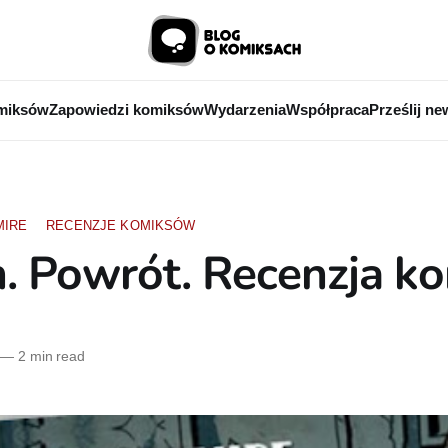
miksów
Zapowiedzi komiksów
Wydarzenia
Współpraca
Prześlij ne
MIRE
RECENZJE KOMIKSÓW
. Powrót. Recenzja k
—
2 min read