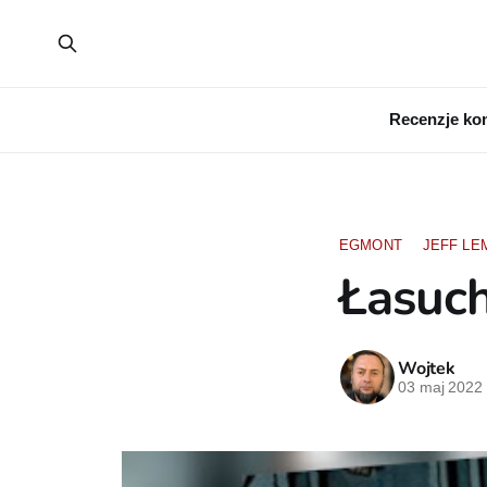
Recenzje ko
EGMONT
JEFF LE
Łasuch
Wojtek
03 maj 2022