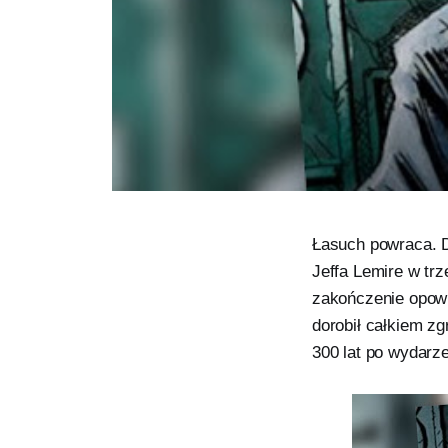
Łasuch powraca. D
Jeffa Lemire w tr
zakończenie opowi
dorobił całkiem z
300 lat po wydarz