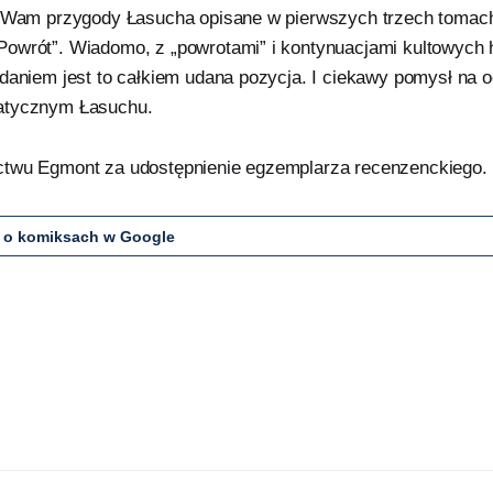
ę Wam przygody Łasucha opisane w pierwszych trzech tomach
owrót”. Wiadomo, z „powrotami” i kontynuacjami kultowych h
zdaniem jest to całkiem udana pozycja. I ciekawy pomysł na 
atycznym Łasuchu.
ctwu Egmont za udostępnienie egzemplarza recenzenckiego.
 o komiksach w Google