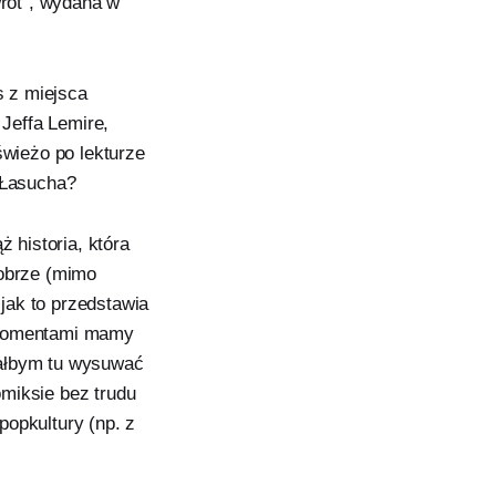
rót”, wydana w
 z miejsca
 Jeffa Lemire,
świeżo po lekturze
t Łasucha?
 historia, która
dobrze (mimo
 jak to przedstawia
e momentami mamy
iałbym tu wysuwać
miksie bez trudu
popkultury (np. z