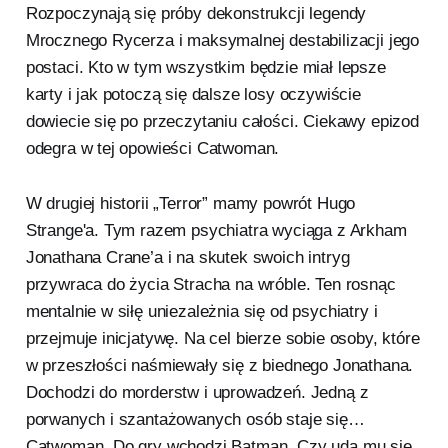
Rozpoczynają się próby dekonstrukcji legendy
Mrocznego Rycerza i maksymalnej destabilizacji jego
postaci. Kto w tym wszystkim będzie miał lepsze
karty i jak potoczą się dalsze losy oczywiście
dowiecie się po przeczytaniu całości. Ciekawy epizod
odegra w tej opowieści Catwoman.
W drugiej historii „Terror” mamy powrót Hugo
Strange'a. Tym razem psychiatra wyciąga z Arkham
Jonathana Crane’a i na skutek swoich intryg
przywraca do życia Stracha na wróble. Ten rosnąc
mentalnie w siłę uniezależnia się od psychiatry i
przejmuje inicjatywę. Na cel bierze sobie osoby, które
w przeszłości naśmiewały się z biednego Jonathana.
Dochodzi do morderstw i uprowadzeń. Jedną z
porwanych i szantażowanych osób staje się…
Catwoman. Do gry wchodzi Batman. Czy uda mu się