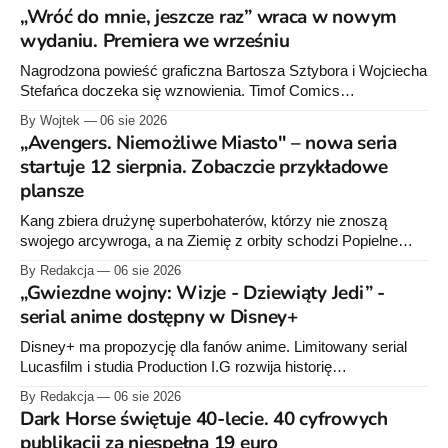
„Wróć do mnie, jeszcze raz” wraca w nowym
wydaniu. Premiera we wrześniu
Nagrodzona powieść graficzna Bartosza Sztybora i Wojciecha
Stefańca doczeka się wznowienia. Timof Comics
przygotowuje nową edycję albumu „Wróć do mnie, jeszcze
By Wojtek
06 sie 2026
raz”, którego pierwsze wydanie ukazało się w 2015 roku.
„Avengers. Niemożliwe Miasto" – nowa seria
startuje 12 sierpnia. Zobaczcie przykładowe
plansze
Kang zbiera drużynę superbohaterów, którzy nie znoszą
swojego arcywroga, a na Ziemię z orbity schodzi Popielne
Przymierze z królem Arturem na czele. Pierwszy tom nowej
By Redakcja
06 sie 2026
serii Avengers autorstwa Jeda MacKaya trafia do sklepów 12
„Gwiezdne wojny: Wizje - Dziewiąty Jedi” -
sierpnia. Rzućcie okiem na przykładowe plansze.
serial anime dostępny w Disney+
Disney+ ma propozycję dla fanów anime. Limitowany serial
Lucasfilm i studia Production I.G rozwija historię
zapoczątkowaną w krótkometrażówkach „Dziewiąty Jedi”
By Redakcja
06 sie 2026
oraz „Dziewiąty Jedi: Dziecko nadziei" z serii „Gwiezdne
Dark Horse świętuje 40-lecie. 40 cyfrowych
wojny: Wizje”. Wszystkie osiem odcinków jest już dostępnych
publikacji za niespełna 19 euro
w Disney+.