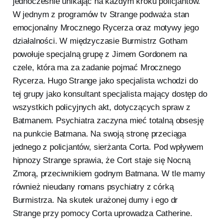
jednocześnie unikając na każdym kroku policjantów.
W jednym z programów tv Strange podważa stan
emocjonalny Mrocznego Rycerza oraz motywy jego
działalności. W międzyczasie Burmistrz Gotham
powołuje specjalną grupę z Jimem Gordonem na
czele, która ma za zadanie pojmać Mrocznego
Rycerza. Hugo Strange jako specjalista wchodzi do
tej grupy jako konsultant specjalista mający dostęp do
wszystkich policyjnych akt, dotyczących spraw z
Batmanem. Psychiatra zaczyna mieć totalną obsesję
na punkcie Batmana. Na swoją stronę przeciąga
jednego z policjantów, sierżanta Corta. Pod wpływem
hipnozy Strange sprawia, że Cort staje się Nocną
Zmorą, przeciwnikiem godnym Batmana. W tle mamy
również nieudany romans psychiatry z córką
Burmistrza. Na skutek urażonej dumy i ego dr
Strange przy pomocy Corta uprowadza Catherine.