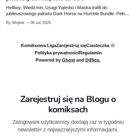
Hellboy, Wiedźmin, Usagi Yojimbo i Maska trafili do
jubileuszowego pakietu Dark Horse na Humble Bundle. Pełny
zestaw obejmuje 40 cyfrowych publikacji i kosztuje 18,71
By Wojtek
06 sie 2026
euro. Oferta kończy się 13 sierpnia.
Komiksowa Liga
Zarejestruj się
Ciasteczka 🍪
Polityka prywatności
Regulamin
Powered by
Ghost
and
Diffico.
Zarejestruj się na Blogu o
komiksach
Zalogowani użytkownicy dostają raz w tygodniu
newsletter z najważniejszymi informacjami.