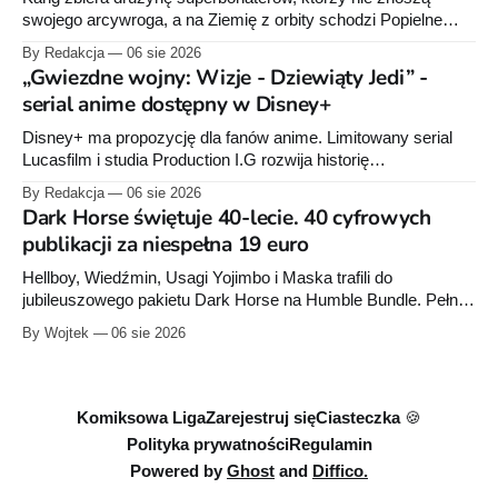
swojego arcywroga, a na Ziemię z orbity schodzi Popielne
Przymierze z królem Arturem na czele. Pierwszy tom nowej
By Redakcja
06 sie 2026
serii Avengers autorstwa Jeda MacKaya trafia do sklepów 12
„Gwiezdne wojny: Wizje - Dziewiąty Jedi” -
sierpnia. Rzućcie okiem na przykładowe plansze.
serial anime dostępny w Disney+
Disney+ ma propozycję dla fanów anime. Limitowany serial
Lucasfilm i studia Production I.G rozwija historię
zapoczątkowaną w krótkometrażówkach „Dziewiąty Jedi”
By Redakcja
06 sie 2026
oraz „Dziewiąty Jedi: Dziecko nadziei" z serii „Gwiezdne
Dark Horse świętuje 40-lecie. 40 cyfrowych
wojny: Wizje”. Wszystkie osiem odcinków jest już dostępnych
publikacji za niespełna 19 euro
w Disney+.
Hellboy, Wiedźmin, Usagi Yojimbo i Maska trafili do
jubileuszowego pakietu Dark Horse na Humble Bundle. Pełny
zestaw obejmuje 40 cyfrowych publikacji i kosztuje 18,71
By Wojtek
06 sie 2026
euro. Oferta kończy się 13 sierpnia.
Komiksowa Liga
Zarejestruj się
Ciasteczka 🍪
Polityka prywatności
Regulamin
Powered by
Ghost
and
Diffico.