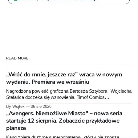
READ MORE
„Wróć do mnie, jeszcze raz” wraca w nowym
wydaniu. Premiera we wrześniu
Nagrodzona powieść graficzna Bartosza Sztybora i Wojciecha
Stefańca doczeka się wznowienia. Timof Comics
przygotowuje nową edycję albumu „Wróć do mnie, jeszcze
By Wojtek
06 sie 2026
raz”, którego pierwsze wydanie ukazało się w 2015 roku.
„Avengers. Niemożliwe Miasto" – nowa seria
startuje 12 sierpnia. Zobaczcie przykładowe
plansze
Kang zbiera drużynę superbohaterów, którzy nie znoszą