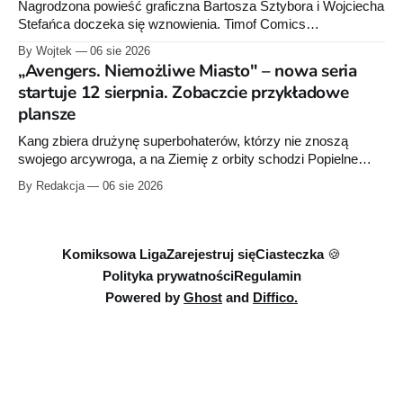
Nagrodzona powieść graficzna Bartosza Sztybora i Wojciecha
Stefańca doczeka się wznowienia. Timof Comics
przygotowuje nową edycję albumu „Wróć do mnie, jeszcze
By Wojtek
06 sie 2026
raz”, którego pierwsze wydanie ukazało się w 2015 roku.
„Avengers. Niemożliwe Miasto" – nowa seria
startuje 12 sierpnia. Zobaczcie przykładowe
plansze
Kang zbiera drużynę superbohaterów, którzy nie znoszą
swojego arcywroga, a na Ziemię z orbity schodzi Popielne
Przymierze z królem Arturem na czele. Pierwszy tom nowej
By Redakcja
06 sie 2026
serii Avengers autorstwa Jeda MacKaya trafia do sklepów 12
sierpnia. Rzućcie okiem na przykładowe plansze.
Komiksowa Liga
Zarejestruj się
Ciasteczka 🍪
Polityka prywatności
Regulamin
Powered by
Ghost
and
Diffico.