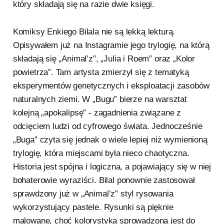
który składają się na razie dwie księgi.
Komiksy Enkiego Bilala nie są lekką lekturą.
Opisywałem już na Instagramie jego trylogię, na którą
składają się „Animal’z”, „Julia i Roem” oraz „Kolor
powietrza”. Tam artysta zmierzył się z tematyką
eksperymentów genetycznych i eksploatacji zasobów
naturalnych ziemi. W „Bugu” bierze na warsztat
kolejną „apokalipsę” - zagadnienia związane z
odcięciem ludzi od cyfrowego świata. Jednocześnie
„Buga” czyta się jednak o wiele lepiej niż wymienioną
trylogię, która miejscami była nieco chaotyczna.
Historia jest spójna i logiczna, a pojawiający się w niej
bohaterowie wyraziści. Bilal ponownie zastosował
sprawdzony już w „Animal’z” styl rysowania
wykorzystujący pastele. Rysunki są pięknie
malowane, choć kolorystyka sprowadzona jest do