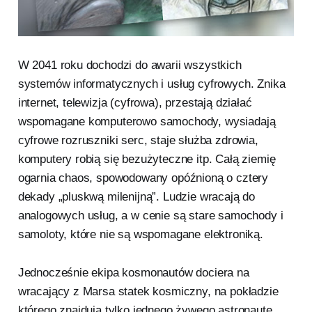
W 2041 roku dochodzi do awarii wszystkich
systemów informatycznych i usług cyfrowych. Znika
internet, telewizja (cyfrowa), przestają działać
wspomagane komputerowo samochody, wysiadają
cyfrowe rozruszniki serc, staje służba zdrowia,
komputery robią się bezużyteczne itp. Całą ziemię
ogarnia chaos, spowodowany opóźnioną o cztery
dekady „pluskwą milenijną”. Ludzie wracają do
analogowych usług, a w cenie są stare samochody i
samoloty, które nie są wspomagane elektroniką.
Jednocześnie ekipa kosmonautów dociera na
wracający z Marsa statek kosmiczny, na pokładzie
którego znajdują tylko jednego żywego astronautę.