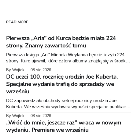
READ MORE
Pierwsza „Aria” od Kurca będzie miała 224
strony. Znamy zawartość tomu
Pierwsza księga „Arii” Michela Weylanda będzie liczyła 224
strony. Kurc ujawnił, które cztery albumy znajdą się w środku i
zapowiedział około 30 stron dodatków.
By Wojtek
08 sie 2026
DC uczci 100. rocznicę urodzin Joe Kuberta.
Specjalne wydania trafią do sprzedaży we
wrześniu
DC zapowiedziało obchody setnej rocznicy urodzin Joe
Kuberta. We wrześniu wydawca wypuści specjalne publikacje
poświęcone twórcy „Sgt. Rocka”, z których dwie trafią do
By Wojtek
08 sie 2026
sprzedaży niemal dokładnie w dniu jego urodzin.
„Wróć do mnie, jeszcze raz” wraca w nowym
wydaniu. Premiera we wrześniu