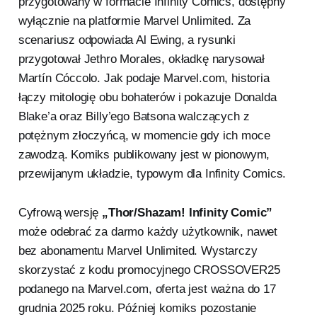
przygotowany w formacie Infinity Comics, dostępny
wyłącznie na platformie Marvel Unlimited. Za
scenariusz odpowiada Al Ewing, a rysunki
przygotował Jethro Morales, okładkę narysował
Martín Cóccolo. Jak podaje Marvel.com, historia
łączy mitologię obu bohaterów i pokazuje Donalda
Blake’a oraz Billy’ego Batsona walczących z
potężnym złoczyńcą, w momencie gdy ich moce
zawodzą. Komiks publikowany jest w pionowym,
przewijanym układzie, typowym dla Infinity Comics.
Cyfrową wersję
„Thor/Shazam! Infinity Comic”
może odebrać za darmo każdy użytkownik, nawet
bez abonamentu Marvel Unlimited. Wystarczy
skorzystać z kodu promocyjnego CROSSOVER25
podanego na Marvel.com, oferta jest ważna do 17
grudnia 2025 roku. Później komiks pozostanie