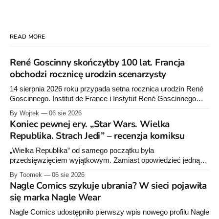
READ MORE
René Goscinny skończyłby 100 lat. Francja
obchodzi rocznicę urodzin scenarzysty
14 sierpnia 2026 roku przypada setna rocznica urodzin René
Goscinnego. Institut de France i Instytut René Goscinnego
przygotowały obchody oraz premiery książek Pascala
By Wojtek
06 sie 2026
Ory’ego i Catel.
Koniec pewnej ery. „Star Wars. Wielka
Republika. Strach Jedi” – recenzja komiksu
„Wielka Republika” od samego początku była
przedsięwzięciem wyjątkowym. Zamiast opowiedzieć jedną
historię w jednej serii książek czy komiksów, Lucasfilm
By Toomek
06 sie 2026
zdecydował się stworzyć rozbudowany projekt wydawniczy
Nagle Comics szykuje ubrania? W sieci pojawiła
obejmujący powieści dla dorosłych, młodzieży i młodszych
się marka Nagle Wear
czytelników, komiksy Marvela i Dark Horse'a, słuchowiska
oraz opowiadania. Wszystkie te elementy wzajemnie się
Nagle Comics udostępniło pierwszy wpis nowego profilu Nagle