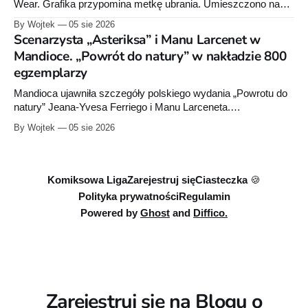
uzupełniają, tworząc
Wear. Grafika przypomina metkę ubrania. Umieszczono na
niej informacje „100% cotton”, „Made in Poland” oraz symbole
By Wojtek
05 sie 2026
dotyczące prania. Powstała też osobna domena internetowa
Scenarzysta „Asteriksa” i Manu Larcenet w
pod nazwą marki.
Mandioce. „Powrót do natury” w nakładzie 800
egzemplarzy
Mandioca ujawniła szczegóły polskiego wydania „Powrotu do
natury” Jeana-Yvesa Ferriego i Manu Larceneta.
Sześciotomowa seria trafi do jednego integrala liczącego około
By Wojtek
05 sie 2026
290 stron.
Komiksowa Liga
Zarejestruj się
Ciasteczka 🍪
Polityka prywatności
Regulamin
Powered by
Ghost
and
Diffico.
Zarejestruj się na Blogu o