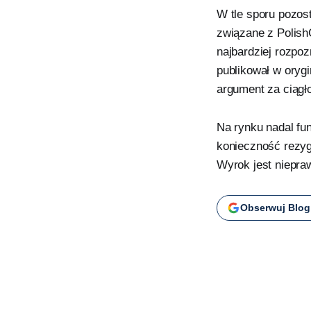
W tle sporu pozo
związane z Polish
najbardziej rozpo
publikował w oryg
argument za ciągło
Na rynku nadal fu
konieczność rezyg
Wyrok jest niepra
Obserwuj Blog