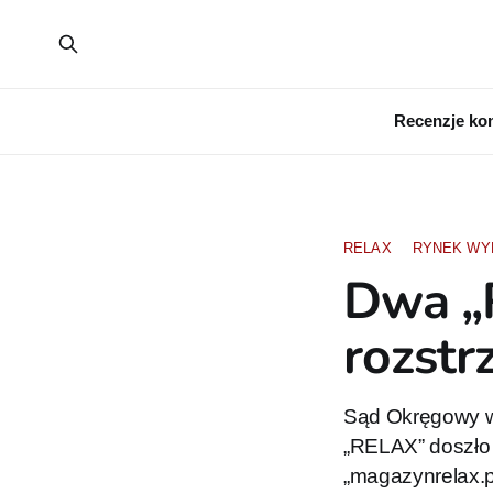
Recenzje ko
RELAX
RYNEK WY
Dwa „R
rozstr
Sąd Okręgowy w
„RELAX” doszło 
„magazynrelax.pl