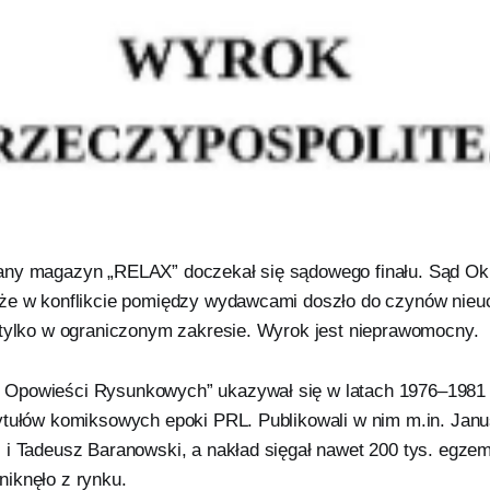
any magazyn „RELAX” doczekał się sądowego finału. Sąd O
że w konflikcie pomiędzy wydawcami doszło do czynów nieu
 tylko w ograniczonym zakresie. Wyrok jest nieprawomocny.
Opowieści Rysunkowych” ukazywał się w latach 1976–1981 i
ytułów komiksowych epoki PRL. Publikowali w nim m.in. Janu
 i Tadeusz Baranowski, a nakład sięgał nawet 200 tys. egzem
iknęło z rynku.