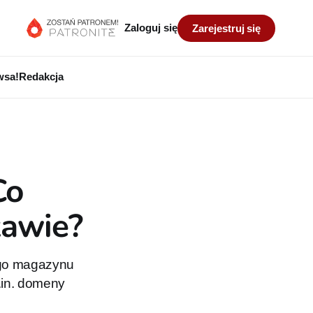
Zaloguj się
Zarejestruj się
wsa!
Redakcja
Co
zawie?
ego magazynu
.in. domeny