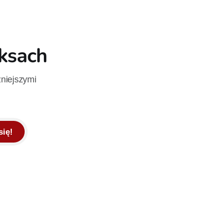
iksach
żniejszymi
się!