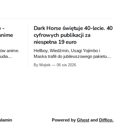
 -
Dark Horse świętuje 40-lecie. 40
 anime
cyfrowych publikacji za
niespełna 19 euro
nów anime.
Hellboy, Wiedźmin, Usagi Yojimbo i
tudia
Maska trafili do jubileuszowego pakietu
Dark Horse na Humble Bundle. Pełny
By Wojtek
06 sie 2026
rażówkach
zestaw obejmuje 40 cyfrowych publikacji i
y Jedi:
kosztuje 18,71 euro. Oferta kończy się 13
zdne wojny:
sierpnia.
ków jest
lamin
Powered by
Ghost
and
Diffico.