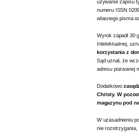
używanie zapisu t
numeru ISSN 0209
własnego pisma od
Wyrok zapadł 30 
Intelektualnej, u
korzystania z do
Sąd uznał, że wcz
adresu pozwanej 
Dodatkowo
zasądz
Christy.
W pozost
magazynu pod naz
W uzasadnieniu po
nie rozstrzygania