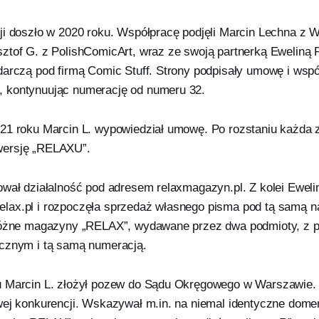
ji doszło w 2020 roku. Współpracę podjęli Marcin Lechna z
ztof G. z PolishComicArt, wraz ze swoją partnerką Eweliną 
darczą pod firmą Comic Stuff. Strony podpisały umowę i wspó
 kontynuując numerację od numeru 32.
21 roku Marcin L. wypowiedział umowę. Po rozstaniu każda z
ersję „RELAXU”.
ował działalność pod adresem relaxmagazyn.pl. Z kolei Eweli
ax.pl i rozpoczęła sprzedaż własnego pisma pod tą samą n
 różne magazyny „RELAX”, wydawane przez dwa podmioty, z
cznym i tą samą numeracją.
 Marcin L. złożył pozew do Sądu Okręgowego w Warszawie. Z
wej konkurencji. Wskazywał m.in. na niemal identyczne dome