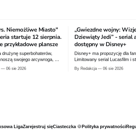
s. Niemożliwe Miasto"
„Gwiezdne wojny: Wizje
ria startuje 12 sierpnia.
Dziewiąty Jedi” - serial
e przykładowe plansze
dostępny w Disney+
a drużynę superbohaterów,
Disney+ ma propozycję dla fa
 znoszą swojego arcywroga, a
Limitowany serial Lucasfilm i s
 orbity schodzi Popielne
Production I.G rozwija historię
06 sie 2026
By Redakcja
06 sie 2026
 z królem Arturem na czele.
zapoczątkowaną w krótkomet
om nowej serii Avengers
„Dziewiąty Jedi” oraz „Dziewiąt
Jeda MacKaya trafia do
Dziecko nadziei" z serii „Gwie
 sierpnia. Rzućcie okiem na
Wizje”. Wszystkie osiem odcin
e plansze.
już dostępnych w Disney+.
sowa Liga
Zarejestruj się
Ciasteczka 🍪
Polityka prywatności
Regu