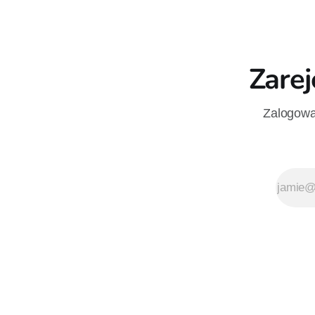
Zarej
Zalogowan