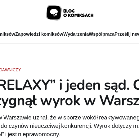
miksów
Zapowiedzi komiksów
Wydarzenia
Współpraca
Prześlij ne
DAWNICZY
ELAXY” i jeden sąd. 
zygnął wyrok w Wars
 Warszawie uznał, że w sporze wokół reaktywowan
do czynów nieuczciwej konkurencji. Wyrok dotyczy m
” i jest nieprawomocny.