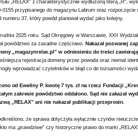
ytułu „RELAX” z charakterystycznie wydłużoną literą „R”, wy
-0155 przypisanego do magazynu Labrum oraz rozpoczęcie 
 numeru 37, który powód planował wydać jako kolejny.
grudnia 2025 roku. Sąd Okręgowy w Warszawie, XXII Wydzia
znał powództwo za zasadne częściowo.
Nakazał pozwanej zap
meny „magazynrelax.pl” w odniesieniu do treści zawieraj
eśniejsza rejestracja domeny przez powoda oraz niemal iden
mogły wprowadzać czytelników w błąd co do tożsamości wyd
ono od Eweliny P. kwotę 7 tys. zł na rzecz Fundacji „Kre
ałym zakresie powództwo oddalono. Sąd nie zakazał wy
wą „RELAX” ani nie nakazał publikacji przeprosin.
dkreślono, że sprawa dotyczyła wyłącznie czynów nieuczciwe
, kto ma „prawdziwe” czy historyczne prawo do marki „RELAX