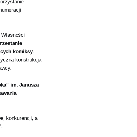
korzystanie
numeracji
ł Własności
rzestanie
ących komiksy.
tyczna konstrukcja
awcy.
ska” im. Janusza
dawania
j konkurencji, a
”.