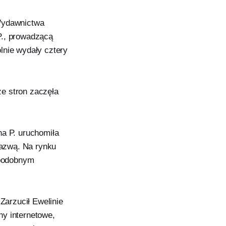
 Wydawnictwa
P., prowadzącą
lnie wydały cztery
e stron zaczęła
na P. uruchomiła
azwą. Na rynku
 podobnym
arzucił Ewelinie
ny internetowe,