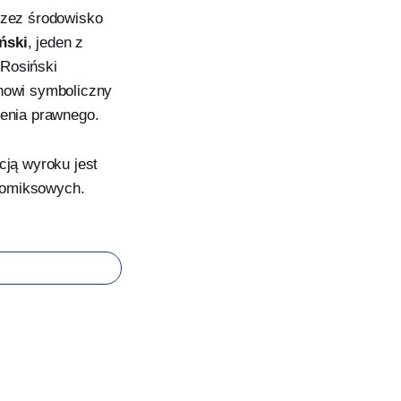
rzez środowisko
ński
, jeden z
 Rosiński
anowi symboliczny
zenia prawnego.
ją wyroku jest
komiksowych.