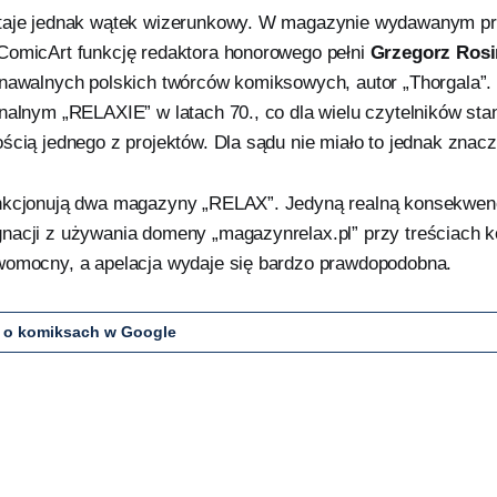
staje jednak wątek wizerunkowy. W magazynie wydawanym p
ComicArt funkcję redaktora honorowego pełni
Grzegorz Rosi
znawalnych polskich twórców komiksowych, autor „Thorgala”.
inalnym „RELAXIE” w latach 70., co dla wielu czytelników st
ścią jednego z projektów. Dla sądu nie miało to jednak znac
nkcjonują dwa magazyny „RELAX”. Jedyną realną konsekwenc
nacji z używania domeny „magazynrelax.pl” przy treściach 
womocny, a apelacja wydaje się bardzo prawdopodobna.
 o komiksach w Google