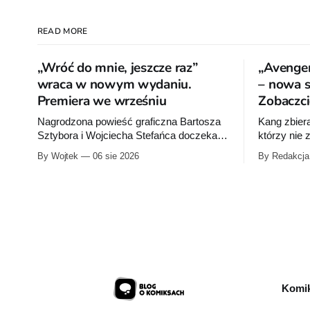
READ MORE
„Wróć do mnie, jeszcze raz”
„Avenger
wraca w nowym wydaniu.
– nowa se
Premiera we wrześniu
Zobaczci
Nagrodzona powieść graficzna Bartosza
Kang zbier
Sztybora i Wojciecha Stefańca doczeka
którzy nie
się wznowienia. Timof Comics
na Ziemię z
By Wojtek
06 sie 2026
By Redakcja
przygotowuje nową edycję albumu „Wróć
Przymierze
do mnie, jeszcze raz”, którego pierwsze
Pierwszy t
wydanie ukazało się w 2015 roku.
autorstwa 
sklepów 12
przykładow
Komik