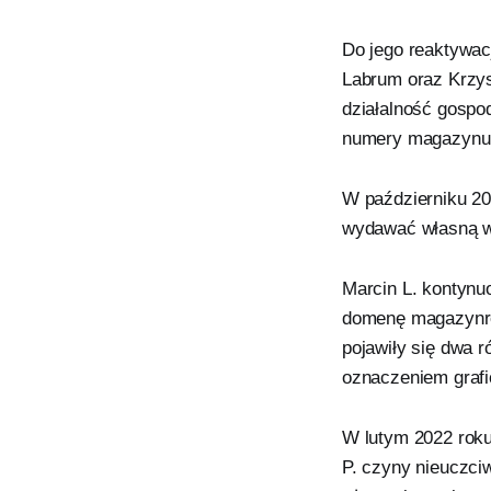
Do jego reaktywac
Labrum oraz Krzys
działalność gospo
numery magazynu,
W październiku 20
wydawać własną w
Marcin L. kontynu
domenę magazynrel
pojawiły się dwa
oznaczeniem grafi
W lutym 2022 roku
P. czyny nieuczci