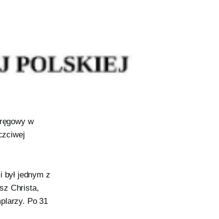
kręgowy w
czciwej
 był jednym z
sz Christa,
plarzy. Po 31