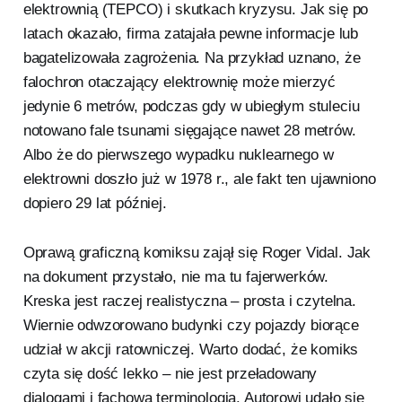
elektrownią (TEPCO) i skutkach kryzysu. Jak się po
latach okazało, firma zatajała pewne informacje lub
bagatelizowała zagrożenia. Na przykład uznano, że
falochron otaczający elektrownię może mierzyć
jedynie 6 metrów, podczas gdy w ubiegłym stuleciu
notowano fale tsunami sięgające nawet 28 metrów.
Albo że do pierwszego wypadku nuklearnego w
elektrowni doszło już w 1978 r., ale fakt ten ujawniono
dopiero 29 lat później.
Oprawą graficzną komiksu zajął się Roger Vidal. Jak
na dokument przystało, nie ma tu fajerwerków.
Kreska jest raczej realistyczna – prosta i czytelna.
Wiernie odwzorowano budynki czy pojazdy biorące
udział w akcji ratowniczej. Warto dodać, że komiks
czyta się dość lekko – nie jest przeładowany
dialogami i fachową terminologią. Autorowi udało się