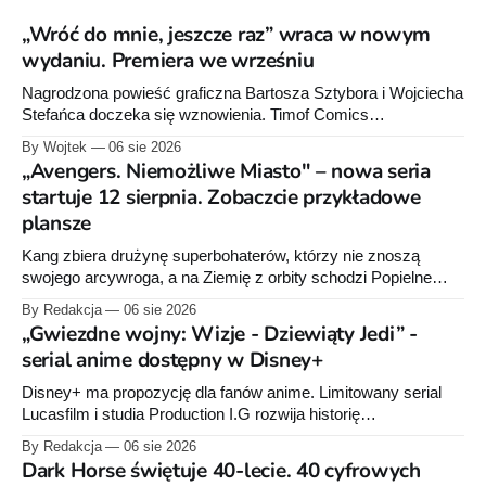
„Wróć do mnie, jeszcze raz” wraca w nowym
wydaniu. Premiera we wrześniu
Nagrodzona powieść graficzna Bartosza Sztybora i Wojciecha
Stefańca doczeka się wznowienia. Timof Comics
przygotowuje nową edycję albumu „Wróć do mnie, jeszcze
By Wojtek
06 sie 2026
raz”, którego pierwsze wydanie ukazało się w 2015 roku.
„Avengers. Niemożliwe Miasto" – nowa seria
startuje 12 sierpnia. Zobaczcie przykładowe
plansze
Kang zbiera drużynę superbohaterów, którzy nie znoszą
swojego arcywroga, a na Ziemię z orbity schodzi Popielne
Przymierze z królem Arturem na czele. Pierwszy tom nowej
By Redakcja
06 sie 2026
serii Avengers autorstwa Jeda MacKaya trafia do sklepów 12
„Gwiezdne wojny: Wizje - Dziewiąty Jedi” -
sierpnia. Rzućcie okiem na przykładowe plansze.
serial anime dostępny w Disney+
Disney+ ma propozycję dla fanów anime. Limitowany serial
Lucasfilm i studia Production I.G rozwija historię
zapoczątkowaną w krótkometrażówkach „Dziewiąty Jedi”
By Redakcja
06 sie 2026
oraz „Dziewiąty Jedi: Dziecko nadziei" z serii „Gwiezdne
Dark Horse świętuje 40-lecie. 40 cyfrowych
wojny: Wizje”. Wszystkie osiem odcinków jest już dostępnych