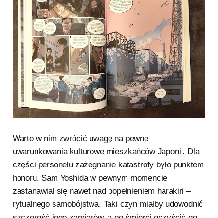
Warto w nim zwrócić uwagę na pewne
uwarunkowania kulturowe mieszkańców Japonii. Dla
części personelu zażegnanie katastrofy było punktem
honoru. Sam Yoshida w pewnym momencie
zastanawiał się nawet nad popełnieniem harakiri –
rytualnego samobójstwa. Taki czyn miałby udowodnić
szczerość jego zamiarów, a po śmierci oczyścić go