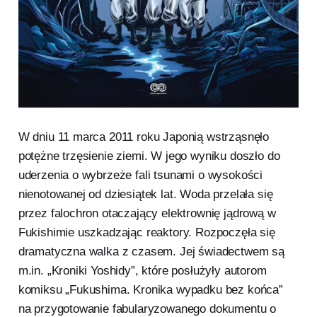
W dniu 11 marca 2011 roku Japonią wstrząsnęło
potężne trzęsienie ziemi. W jego wyniku doszło do
uderzenia o wybrzeże fali tsunami o wysokości
nienotowanej od dziesiątek lat. Woda przelała się
przez falochron otaczający elektrownię jądrową w
Fukishimie uszkadzając reaktory. Rozpoczęła się
dramatyczna walka z czasem. Jej świadectwem są
m.in. „Kroniki Yoshidy”, które posłużyły autorom
komiksu „Fukushima. Kronika wypadku bez końca”
na przygotowanie fabularyzowanego dokumentu o