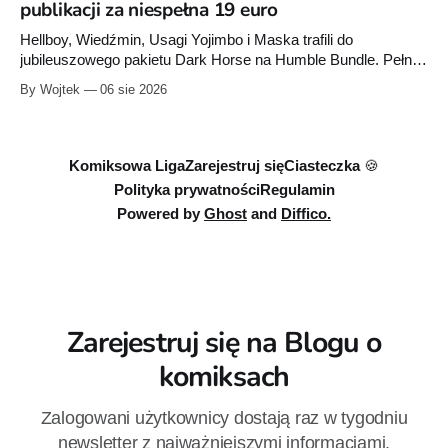
publikacji za niespełna 19 euro
w Disney+.
Hellboy, Wiedźmin, Usagi Yojimbo i Maska trafili do
jubileuszowego pakietu Dark Horse na Humble Bundle. Pełny
zestaw obejmuje 40 cyfrowych publikacji i kosztuje 18,71
By Wojtek
06 sie 2026
euro. Oferta kończy się 13 sierpnia.
Komiksowa Liga
Zarejestruj się
Ciasteczka 🍪
Polityka prywatności
Regulamin
Powered by
Ghost
and
Diffico.
Zarejestruj się na Blogu o
komiksach
Zalogowani użytkownicy dostają raz w tygodniu
newsletter z najważniejszymi informacjami.