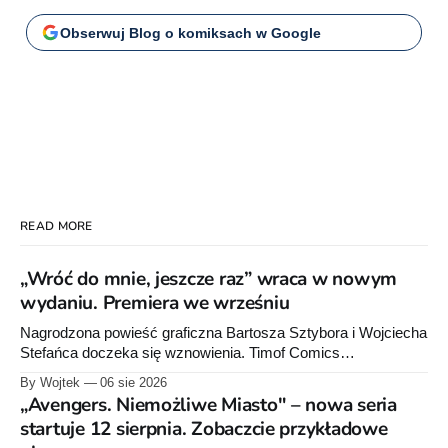
Obserwuj Blog o komiksach w Google
READ MORE
„Wróć do mnie, jeszcze raz” wraca w nowym
wydaniu. Premiera we wrześniu
Nagrodzona powieść graficzna Bartosza Sztybora i Wojciecha
Stefańca doczeka się wznowienia. Timof Comics
przygotowuje nową edycję albumu „Wróć do mnie, jeszcze
By Wojtek
06 sie 2026
raz”, którego pierwsze wydanie ukazało się w 2015 roku.
„Avengers. Niemożliwe Miasto" – nowa seria
startuje 12 sierpnia. Zobaczcie przykładowe