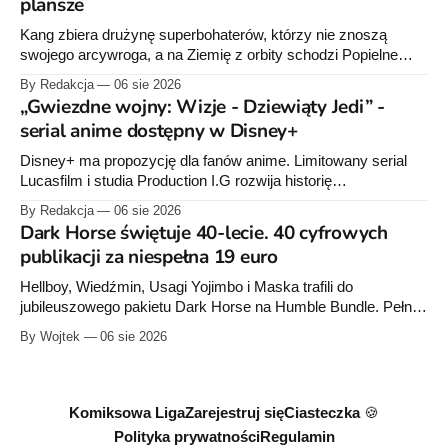
plansze
Kang zbiera drużynę superbohaterów, którzy nie znoszą
swojego arcywroga, a na Ziemię z orbity schodzi Popielne
Przymierze z królem Arturem na czele. Pierwszy tom nowej
By Redakcja
06 sie 2026
serii Avengers autorstwa Jeda MacKaya trafia do sklepów 12
„Gwiezdne wojny: Wizje - Dziewiąty Jedi” -
sierpnia. Rzućcie okiem na przykładowe plansze.
serial anime dostępny w Disney+
Disney+ ma propozycję dla fanów anime. Limitowany serial
Lucasfilm i studia Production I.G rozwija historię
zapoczątkowaną w krótkometrażówkach „Dziewiąty Jedi”
By Redakcja
06 sie 2026
oraz „Dziewiąty Jedi: Dziecko nadziei" z serii „Gwiezdne
Dark Horse świętuje 40-lecie. 40 cyfrowych
wojny: Wizje”. Wszystkie osiem odcinków jest już dostępnych
publikacji za niespełna 19 euro
w Disney+.
Hellboy, Wiedźmin, Usagi Yojimbo i Maska trafili do
jubileuszowego pakietu Dark Horse na Humble Bundle. Pełny
zestaw obejmuje 40 cyfrowych publikacji i kosztuje 18,71
By Wojtek
06 sie 2026
euro. Oferta kończy się 13 sierpnia.
Komiksowa Liga
Zarejestruj się
Ciasteczka 🍪
Polityka prywatności
Regulamin