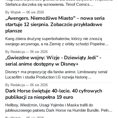
Stefańca doczeka się wznowienia. Timof Comics
przygotowuje nową edycję albumu „Wróć do mnie, jeszcze
By Wojtek
06 sie 2026
raz”, którego pierwsze wydanie ukazało się w 2015 roku.
„Avengers. Niemożliwe Miasto" – nowa seria
startuje 12 sierpnia. Zobaczcie przykładowe
plansze
Kang zbiera drużynę superbohaterów, którzy nie znoszą
swojego arcywroga, a na Ziemię z orbity schodzi Popielne
Przymierze z królem Arturem na czele. Pierwszy tom nowej
By Redakcja
06 sie 2026
serii Avengers autorstwa Jeda MacKaya trafia do sklepów 12
„Gwiezdne wojny: Wizje - Dziewiąty Jedi” -
sierpnia. Rzućcie okiem na przykładowe plansze.
serial anime dostępny w Disney+
Disney+ ma propozycję dla fanów anime. Limitowany serial
Lucasfilm i studia Production I.G rozwija historię
zapoczątkowaną w krótkometrażówkach „Dziewiąty Jedi”
By Redakcja
06 sie 2026
oraz „Dziewiąty Jedi: Dziecko nadziei" z serii „Gwiezdne
Dark Horse świętuje 40-lecie. 40 cyfrowych
wojny: Wizje”. Wszystkie osiem odcinków jest już dostępnych
publikacji za niespełna 19 euro
w Disney+.
Hellboy, Wiedźmin, Usagi Yojimbo i Maska trafili do
jubileuszowego pakietu Dark Horse na Humble Bundle. Pełny
zestaw obejmuje 40 cyfrowych publikacji i kosztuje 18,71