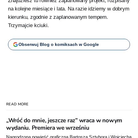
Znajdziesz tu również zaplanowany projekt, rozpisany
na kolejne miesiące i lata. Na razie idziemy w dobrym
kierunku, zgodnie z zaplanowanym tempem.
Trzymajcie kciuki.
Obserwuj Blog o komiksach w Google
READ MORE
„Wróć do mnie, jeszcze raz” wraca w nowym
wydaniu. Premiera we wrześniu
Nagrodzona powieść graficzna Bartosza Sztybora i Wojciecha