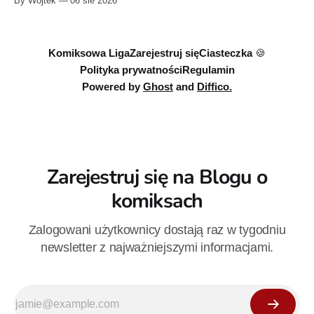
By Wojtek
06 sie 2026
euro. Oferta kończy się 13 sierpnia.
Komiksowa Liga
Zarejestruj się
Ciasteczka 🍪
Polityka prywatności
Regulamin
Powered by
Ghost
and
Diffico.
Zarejestruj się na Blogu o
komiksach
Zalogowani użytkownicy dostają raz w tygodniu
newsletter z najważniejszymi informacjami.