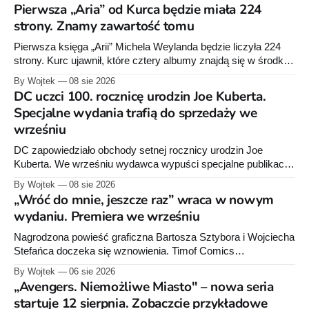
Pierwsza „Aria” od Kurca będzie miała 224
strony. Znamy zawartość tomu
Pierwsza księga „Arii” Michela Weylanda będzie liczyła 224
strony. Kurc ujawnił, które cztery albumy znajdą się w środku i
zapowiedział około 30 stron dodatków.
By Wojtek
08 sie 2026
DC uczci 100. rocznicę urodzin Joe Kuberta.
Specjalne wydania trafią do sprzedaży we
wrześniu
DC zapowiedziało obchody setnej rocznicy urodzin Joe
Kuberta. We wrześniu wydawca wypuści specjalne publikacje
poświęcone twórcy „Sgt. Rocka”, z których dwie trafią do
By Wojtek
08 sie 2026
sprzedaży niemal dokładnie w dniu jego urodzin.
„Wróć do mnie, jeszcze raz” wraca w nowym
wydaniu. Premiera we wrześniu
Nagrodzona powieść graficzna Bartosza Sztybora i Wojciecha
Stefańca doczeka się wznowienia. Timof Comics
przygotowuje nową edycję albumu „Wróć do mnie, jeszcze
By Wojtek
06 sie 2026
raz”, którego pierwsze wydanie ukazało się w 2015 roku.
„Avengers. Niemożliwe Miasto" – nowa seria
startuje 12 sierpnia. Zobaczcie przykładowe