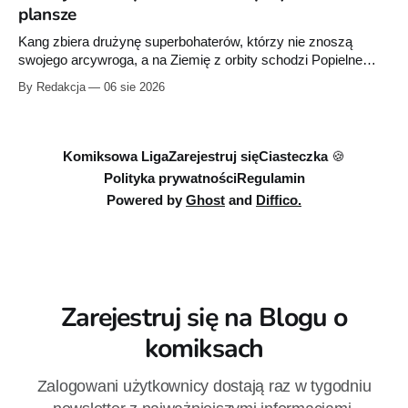
plansze
Kang zbiera drużynę superbohaterów, którzy nie znoszą
swojego arcywroga, a na Ziemię z orbity schodzi Popielne
Przymierze z królem Arturem na czele. Pierwszy tom nowej
By Redakcja
06 sie 2026
serii Avengers autorstwa Jeda MacKaya trafia do sklepów 12
sierpnia. Rzućcie okiem na przykładowe plansze.
Komiksowa Liga
Zarejestruj się
Ciasteczka 🍪
Polityka prywatności
Regulamin
Powered by
Ghost
and
Diffico.
Zarejestruj się na Blogu o
komiksach
Zalogowani użytkownicy dostają raz w tygodniu