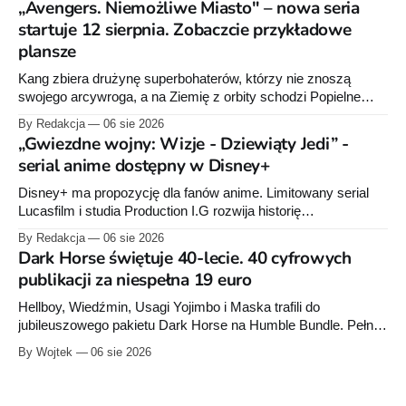
„Avengers. Niemożliwe Miasto" – nowa seria
startuje 12 sierpnia. Zobaczcie przykładowe
plansze
Kang zbiera drużynę superbohaterów, którzy nie znoszą
swojego arcywroga, a na Ziemię z orbity schodzi Popielne
Przymierze z królem Arturem na czele. Pierwszy tom nowej
By Redakcja
06 sie 2026
serii Avengers autorstwa Jeda MacKaya trafia do sklepów 12
„Gwiezdne wojny: Wizje - Dziewiąty Jedi” -
sierpnia. Rzućcie okiem na przykładowe plansze.
serial anime dostępny w Disney+
Disney+ ma propozycję dla fanów anime. Limitowany serial
Lucasfilm i studia Production I.G rozwija historię
zapoczątkowaną w krótkometrażówkach „Dziewiąty Jedi”
By Redakcja
06 sie 2026
oraz „Dziewiąty Jedi: Dziecko nadziei" z serii „Gwiezdne
Dark Horse świętuje 40-lecie. 40 cyfrowych
wojny: Wizje”. Wszystkie osiem odcinków jest już dostępnych
publikacji za niespełna 19 euro
w Disney+.
Hellboy, Wiedźmin, Usagi Yojimbo i Maska trafili do
jubileuszowego pakietu Dark Horse na Humble Bundle. Pełny
zestaw obejmuje 40 cyfrowych publikacji i kosztuje 18,71
By Wojtek
06 sie 2026
euro. Oferta kończy się 13 sierpnia.