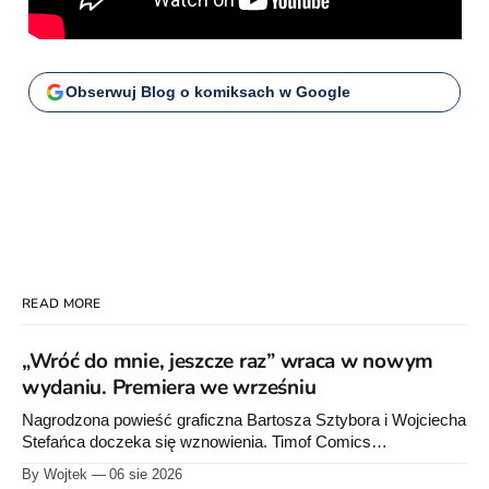
Obserwuj Blog o komiksach w Google
READ MORE
„Wróć do mnie, jeszcze raz” wraca w nowym
wydaniu. Premiera we wrześniu
Nagrodzona powieść graficzna Bartosza Sztybora i Wojciecha
Stefańca doczeka się wznowienia. Timof Comics
przygotowuje nową edycję albumu „Wróć do mnie, jeszcze
By Wojtek
06 sie 2026
raz”, którego pierwsze wydanie ukazało się w 2015 roku.