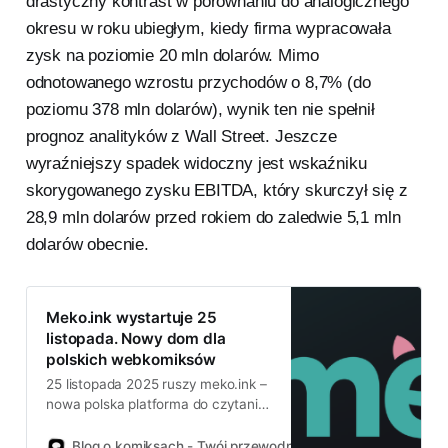
drastyczny kontrast w porównaniu do analogicznego
okresu w roku ubiegłym, kiedy firma wypracowała
zysk na poziomie 20 mln dolarów. Mimo
odnotowanego wzrostu przychodów o 8,7% (do
poziomu 378 mln dolarów), wynik ten nie spełnił
prognoz analityków z Wall Street. Jeszcze
wyraźniejszy spadek widoczny jest wskaźniku
skorygowanego zysku EBITDA, który skurczył się z
28,9 mln dolarów przed rokiem do zaledwie 5,1 mln
dolarów obecnie.
Meko.ink wystartuje 25
listopada. Nowy dom dla
polskich webkomiksów
25 listopada 2025 ruszy meko.ink –
nowa polska platforma do czytania
i publikowania komiksów
internetowych. Twórcy obiecują
Blog o komiksach - Twój przewodnik po świecie komiksów!