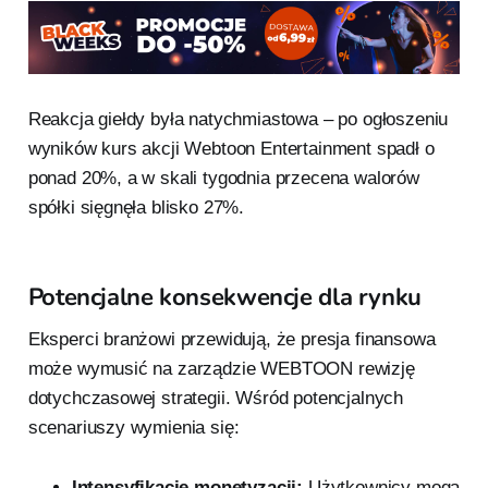
Reakcja giełdy była natychmiastowa – po ogłoszeniu
wyników kurs akcji Webtoon Entertainment spadł o
ponad 20%, a w skali tygodnia przecena walorów
spółki sięgnęła blisko 27%.
Potencjalne konsekwencje dla rynku
Eksperci branżowi przewidują, że presja finansowa
może wymusić na zarządzie WEBTOON rewizję
dotychczasowej strategii. Wśród potencjalnych
scenariuszy wymienia się:
Intensyfikację monetyzacji:
Użytkownicy mogą