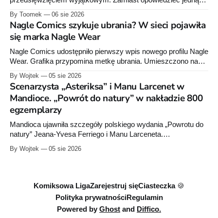
przedsięwzięciem wyjątkowym. Zamiast opowiedzieć jedną
historię w jednej serii książek czy komiksów, Lucasfilm
By Toomek
06 sie 2026
zdecydował się stworzyć rozbudowany projekt wydawniczy
Nagle Comics szykuje ubrania? W sieci pojawiła
obejmujący powieści dla dorosłych, młodzieży i młodszych
się marka Nagle Wear
czytelników, komiksy Marvela i Dark Horse'a, słuchowiska
oraz opowiadania. Wszystkie te elementy wzajemnie się
Nagle Comics udostępniło pierwszy wpis nowego profilu Nagle
uzupełniają, tworząc
Wear. Grafika przypomina metkę ubrania. Umieszczono na
niej informacje „100% cotton”, „Made in Poland” oraz symbole
By Wojtek
05 sie 2026
dotyczące prania. Powstała też osobna domena internetowa
Scenarzysta „Asteriksa” i Manu Larcenet w
pod nazwą marki.
Mandioce. „Powrót do natury” w nakładzie 800
egzemplarzy
Mandioca ujawniła szczegóły polskiego wydania „Powrotu do
natury” Jeana-Yvesa Ferriego i Manu Larceneta.
Sześciotomowa seria trafi do jednego integrala liczącego około
By Wojtek
05 sie 2026
290 stron.
Komiksowa Liga
Zarejestruj się
Ciasteczka 🍪
Polityka prywatności
Regulamin
Powered by
Ghost
and
Diffico.