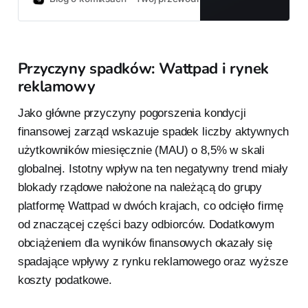
„nowe miejsce dla fanów
komiksów” i otwarcie „bram do
świata pełnego niezapomnianych
historii”.
Przyczyny spadków: Wattpad i rynek
reklamowy
Jako główne przyczyny pogorszenia kondycji
finansowej zarząd wskazuje spadek liczby aktywnych
użytkowników miesięcznie (MAU) o 8,5% w skali
globalnej. Istotny wpływ na ten negatywny trend miały
blokady rządowe nałożone na należącą do grupy
platformę Wattpad w dwóch krajach, co odcięło firmę
od znaczącej części bazy odbiorców. Dodatkowym
obciążeniem dla wyników finansowych okazały się
spadające wpływy z rynku reklamowego oraz wyższe
koszty podatkowe.