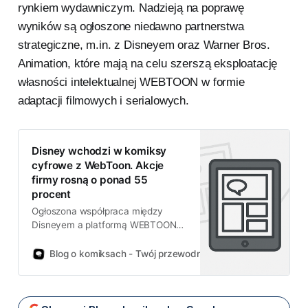
rynkiem wydawniczym. Nadzieją na poprawę
wyników są ogłoszone niedawno partnerstwa
strategiczne, m.in. z Disneyem oraz Warner Bros.
Animation, które mają na celu szerszą eksploatację
własności intelektualnej WEBTOON w formie
adaptacji filmowych i serialowych.
Disney wchodzi w komiksy
cyfrowe z WebToon. Akcje
firmy rosną o ponad 55
procent
Ogłoszona współpraca między
Disneyem a platformą WEBTOON
wywołała prawdziwą euforię na
giełdzie. Akcje koreańskiej spółki
Blog o komiksach - Twój przewodnik po świecie komiksów!
wzrosły o ponad 55 procent, a
rynek komiksów cyfrowych może
czekać nowa era.