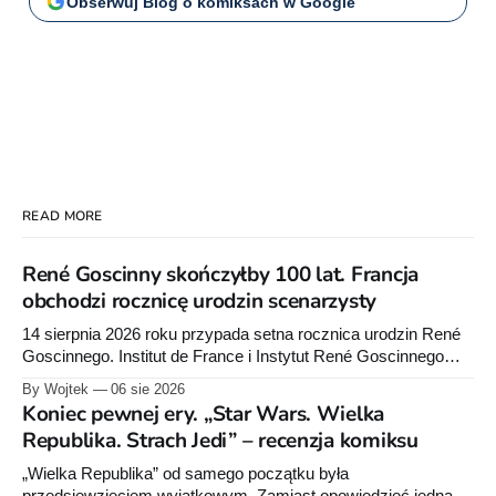
Obserwuj Blog o komiksach w Google
READ MORE
René Goscinny skończyłby 100 lat. Francja
obchodzi rocznicę urodzin scenarzysty
14 sierpnia 2026 roku przypada setna rocznica urodzin René
Goscinnego. Institut de France i Instytut René Goscinnego
przygotowały obchody oraz premiery książek Pascala
By Wojtek
06 sie 2026
Ory’ego i Catel.
Koniec pewnej ery. „Star Wars. Wielka
Republika. Strach Jedi” – recenzja komiksu
„Wielka Republika” od samego początku była