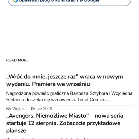
Obserwuj Blog o komiksach w Google
READ MORE
„Wróć do mnie, jeszcze raz” wraca w nowym
wydaniu. Premiera we wrześniu
Nagrodzona powieść graficzna Bartosza Sztybora i Wojciecha
Stefańca doczeka się wznowienia. Timof Comics
przygotowuje nową edycję albumu „Wróć do mnie, jeszcze
By Wojtek
06 sie 2026
raz”, którego pierwsze wydanie ukazało się w 2015 roku.
„Avengers. Niemożliwe Miasto" – nowa seria
startuje 12 sierpnia. Zobaczcie przykładowe
plansze