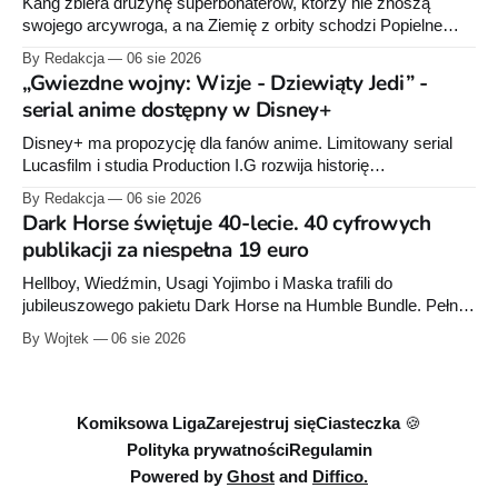
Kang zbiera drużynę superbohaterów, którzy nie znoszą
swojego arcywroga, a na Ziemię z orbity schodzi Popielne
Przymierze z królem Arturem na czele. Pierwszy tom nowej
By Redakcja
06 sie 2026
serii Avengers autorstwa Jeda MacKaya trafia do sklepów 12
„Gwiezdne wojny: Wizje - Dziewiąty Jedi” -
sierpnia. Rzućcie okiem na przykładowe plansze.
serial anime dostępny w Disney+
Disney+ ma propozycję dla fanów anime. Limitowany serial
Lucasfilm i studia Production I.G rozwija historię
zapoczątkowaną w krótkometrażówkach „Dziewiąty Jedi”
By Redakcja
06 sie 2026
oraz „Dziewiąty Jedi: Dziecko nadziei" z serii „Gwiezdne
Dark Horse świętuje 40-lecie. 40 cyfrowych
wojny: Wizje”. Wszystkie osiem odcinków jest już dostępnych
publikacji za niespełna 19 euro
w Disney+.
Hellboy, Wiedźmin, Usagi Yojimbo i Maska trafili do
jubileuszowego pakietu Dark Horse na Humble Bundle. Pełny
zestaw obejmuje 40 cyfrowych publikacji i kosztuje 18,71
By Wojtek
06 sie 2026
euro. Oferta kończy się 13 sierpnia.
Komiksowa Liga
Zarejestruj się
Ciasteczka 🍪
Polityka prywatności
Regulamin
Powered by
Ghost
and
Diffico.