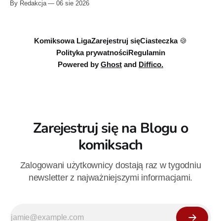
By Redakcja
06 sie 2026
serii Avengers autorstwa Jeda MacKaya trafia do sklepów 12
sierpnia. Rzućcie okiem na przykładowe plansze.
Komiksowa Liga
Zarejestruj się
Ciasteczka 🍪
Polityka prywatności
Regulamin
Powered by
Ghost
and
Diffico.
Zarejestruj się na Blogu o
komiksach
Zalogowani użytkownicy dostają raz w tygodniu
newsletter z najważniejszymi informacjami.