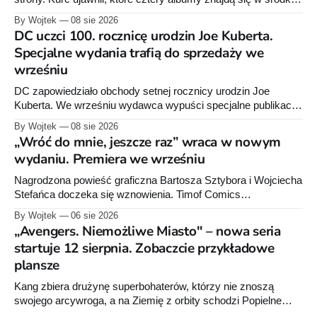
zapowiedział około 30 stron dodatków.
By Wojtek
08 sie 2026
DC uczci 100. rocznicę urodzin Joe Kuberta.
Specjalne wydania trafią do sprzedaży we
wrześniu
DC zapowiedziało obchody setnej rocznicy urodzin Joe
Kuberta. We wrześniu wydawca wypuści specjalne publikacje
poświęcone twórcy „Sgt. Rocka”, z których dwie trafią do
By Wojtek
08 sie 2026
sprzedaży niemal dokładnie w dniu jego urodzin.
„Wróć do mnie, jeszcze raz” wraca w nowym
wydaniu. Premiera we wrześniu
Nagrodzona powieść graficzna Bartosza Sztybora i Wojciecha
Stefańca doczeka się wznowienia. Timof Comics
przygotowuje nową edycję albumu „Wróć do mnie, jeszcze
By Wojtek
06 sie 2026
raz”, którego pierwsze wydanie ukazało się w 2015 roku.
„Avengers. Niemożliwe Miasto" – nowa seria
startuje 12 sierpnia. Zobaczcie przykładowe
plansze
Kang zbiera drużynę superbohaterów, którzy nie znoszą
swojego arcywroga, a na Ziemię z orbity schodzi Popielne
Przymierze z królem Arturem na czele. Pierwszy tom nowej