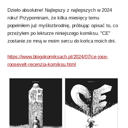
Dzieło absolutne! Najlepszy z najlepszych w 2024
roku! Przypominam, że kilka miesięcy temu
popełniłem już myślozbrodnię, próbując opisać to, co
przeżyłem po lekturze niniejszego komiksu. "CE"
zostanie ze mną w moim sercu do końca moich dni.
https://www.blogokomiksach.pl/2024/07/ce-jose-
roosevelt-recenzja-komiksu.html