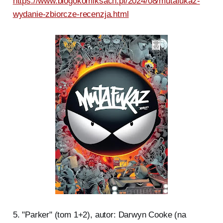
https://www.blogokomiksach.pl/2024/08/mutafukaz-
wydanie-zbiorcze-recenzja.html
5. "Parker" (tom 1+2), autor: Darwyn Cooke (na