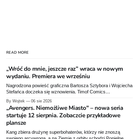
READ MORE
„Wróć do mnie, jeszcze raz” wraca w nowym
wydaniu. Premiera we wrześniu
Nagrodzona powieść graficzna Bartosza Sztybora i Wojciecha
Stefańca doczeka się wznowienia. Timof Comics
przygotowuje nową edycję albumu „Wróć do mnie, jeszcze
By Wojtek
06 sie 2026
raz”, którego pierwsze wydanie ukazało się w 2015 roku.
„Avengers. Niemożliwe Miasto" – nowa seria
startuje 12 sierpnia. Zobaczcie przykładowe
plansze
Kang zbiera drużynę superbohaterów, którzy nie znoszą
swojego arcywroga, a na Ziemię z orbity schodzi Popielne