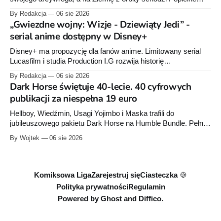
Przymierze z królem Arturem na czele. Pierwszy tom nowej
By Redakcja
06 sie 2026
serii Avengers autorstwa Jeda MacKaya trafia do sklepów 12
„Gwiezdne wojny: Wizje - Dziewiąty Jedi” -
sierpnia. Rzućcie okiem na przykładowe plansze.
serial anime dostępny w Disney+
Disney+ ma propozycję dla fanów anime. Limitowany serial
Lucasfilm i studia Production I.G rozwija historię
zapoczątkowaną w krótkometrażówkach „Dziewiąty Jedi”
By Redakcja
06 sie 2026
oraz „Dziewiąty Jedi: Dziecko nadziei" z serii „Gwiezdne
Dark Horse świętuje 40-lecie. 40 cyfrowych
wojny: Wizje”. Wszystkie osiem odcinków jest już dostępnych
publikacji za niespełna 19 euro
w Disney+.
Hellboy, Wiedźmin, Usagi Yojimbo i Maska trafili do
jubileuszowego pakietu Dark Horse na Humble Bundle. Pełny
zestaw obejmuje 40 cyfrowych publikacji i kosztuje 18,71
By Wojtek
06 sie 2026
euro. Oferta kończy się 13 sierpnia.
Komiksowa Liga
Zarejestruj się
Ciasteczka 🍪
Polityka prywatności
Regulamin
Powered by
Ghost
and
Diffico.