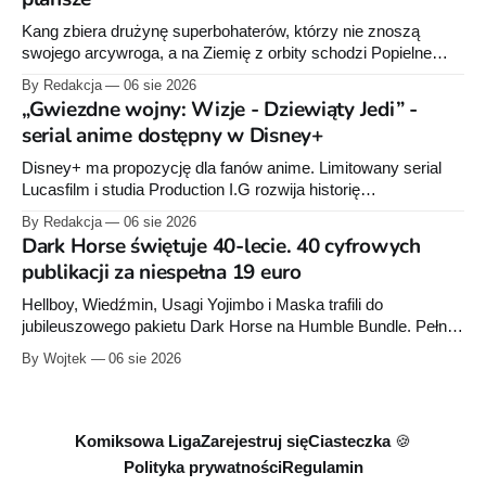
Kang zbiera drużynę superbohaterów, którzy nie znoszą
swojego arcywroga, a na Ziemię z orbity schodzi Popielne
Przymierze z królem Arturem na czele. Pierwszy tom nowej
By Redakcja
06 sie 2026
serii Avengers autorstwa Jeda MacKaya trafia do sklepów 12
„Gwiezdne wojny: Wizje - Dziewiąty Jedi” -
sierpnia. Rzućcie okiem na przykładowe plansze.
serial anime dostępny w Disney+
Disney+ ma propozycję dla fanów anime. Limitowany serial
Lucasfilm i studia Production I.G rozwija historię
zapoczątkowaną w krótkometrażówkach „Dziewiąty Jedi”
By Redakcja
06 sie 2026
oraz „Dziewiąty Jedi: Dziecko nadziei" z serii „Gwiezdne
Dark Horse świętuje 40-lecie. 40 cyfrowych
wojny: Wizje”. Wszystkie osiem odcinków jest już dostępnych
publikacji za niespełna 19 euro
w Disney+.
Hellboy, Wiedźmin, Usagi Yojimbo i Maska trafili do
jubileuszowego pakietu Dark Horse na Humble Bundle. Pełny
zestaw obejmuje 40 cyfrowych publikacji i kosztuje 18,71
By Wojtek
06 sie 2026
euro. Oferta kończy się 13 sierpnia.
Komiksowa Liga
Zarejestruj się
Ciasteczka 🍪
Polityka prywatności
Regulamin