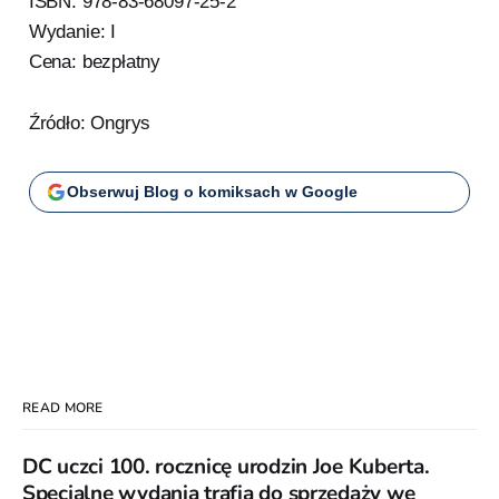
ISBN: 978-83-68097-25-2
Wydanie: I
Cena: bezpłatny
Źródło: Ongrys
Obserwuj Blog o komiksach w Google
READ MORE
DC uczci 100. rocznicę urodzin Joe Kuberta.
Specjalne wydania trafią do sprzedaży we