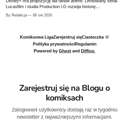
Disney+ ma propozycję dla fanów anime. Limitowany serial
Lucasfilm i studia Production I.G rozwija historię
zapoczątkowaną w krótkometrażówkach „Dziewiąty Jedi”
By Redakcja
06 sie 2026
oraz „Dziewiąty Jedi: Dziecko nadziei" z serii „Gwiezdne
wojny: Wizje”. Wszystkie osiem odcinków jest już dostępnych
w Disney+.
Komiksowa Liga
Zarejestruj się
Ciasteczka 🍪
Polityka prywatności
Regulamin
Powered by
Ghost
and
Diffico.
Zarejestruj się na Blogu o
komiksach
Zalogowani użytkownicy dostają raz w tygodniu
newsletter z najważniejszymi informacjami.