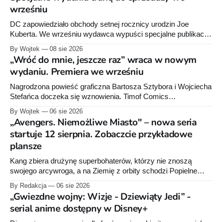
wrześniu
DC zapowiedziało obchody setnej rocznicy urodzin Joe
Kuberta. We wrześniu wydawca wypuści specjalne publikacje
poświęcone twórcy „Sgt. Rocka”, z których dwie trafią do
By Wojtek
08 sie 2026
sprzedaży niemal dokładnie w dniu jego urodzin.
„Wróć do mnie, jeszcze raz” wraca w nowym
wydaniu. Premiera we wrześniu
Nagrodzona powieść graficzna Bartosza Sztybora i Wojciecha
Stefańca doczeka się wznowienia. Timof Comics
przygotowuje nową edycję albumu „Wróć do mnie, jeszcze
By Wojtek
06 sie 2026
raz”, którego pierwsze wydanie ukazało się w 2015 roku.
„Avengers. Niemożliwe Miasto" – nowa seria
startuje 12 sierpnia. Zobaczcie przykładowe
plansze
Kang zbiera drużynę superbohaterów, którzy nie znoszą
swojego arcywroga, a na Ziemię z orbity schodzi Popielne
Przymierze z królem Arturem na czele. Pierwszy tom nowej
By Redakcja
06 sie 2026
serii Avengers autorstwa Jeda MacKaya trafia do sklepów 12
„Gwiezdne wojny: Wizje - Dziewiąty Jedi” -
sierpnia. Rzućcie okiem na przykładowe plansze.
serial anime dostępny w Disney+