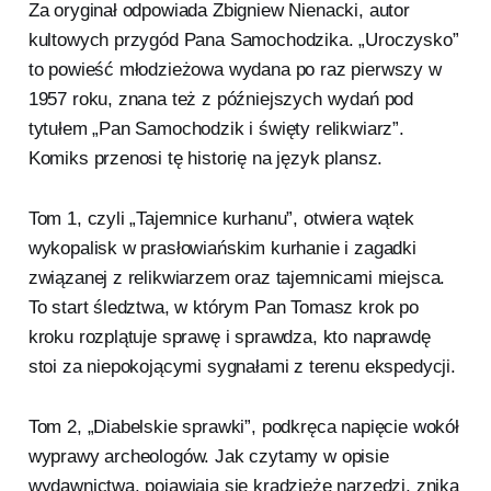
Za oryginał odpowiada Zbigniew Nienacki, autor
kultowych przygód Pana Samochodzika. „Uroczysko”
to powieść młodzieżowa wydana po raz pierwszy w
1957 roku, znana też z późniejszych wydań pod
tytułem „Pan Samochodzik i święty relikwiarz”.
Komiks przenosi tę historię na język plansz.
Tom 1, czyli „Tajemnice kurhanu”, otwiera wątek
wykopalisk w prasłowiańskim kurhanie i zagadki
związanej z relikwiarzem oraz tajemnicami miejsca.
To start śledztwa, w którym Pan Tomasz krok po
kroku rozplątuje sprawę i sprawdza, kto naprawdę
stoi za niepokojącymi sygnałami z terenu ekspedycji.
Tom 2, „Diabelskie sprawki”, podkręca napięcie wokół
wyprawy archeologów. Jak czytamy w opisie
wydawnictwa, pojawiają się kradzieże narzędzi, znika