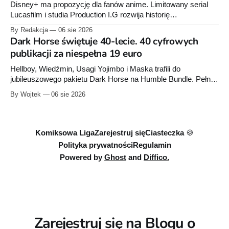
Disney+ ma propozycję dla fanów anime. Limitowany serial
Lucasfilm i studia Production I.G rozwija historię
zapoczątkowaną w krótkometrażówkach „Dziewiąty Jedi”
By Redakcja
06 sie 2026
oraz „Dziewiąty Jedi: Dziecko nadziei" z serii „Gwiezdne
Dark Horse świętuje 40-lecie. 40 cyfrowych
wojny: Wizje”. Wszystkie osiem odcinków jest już dostępnych
publikacji za niespełna 19 euro
w Disney+.
Hellboy, Wiedźmin, Usagi Yojimbo i Maska trafili do
jubileuszowego pakietu Dark Horse na Humble Bundle. Pełny
zestaw obejmuje 40 cyfrowych publikacji i kosztuje 18,71
By Wojtek
06 sie 2026
euro. Oferta kończy się 13 sierpnia.
Komiksowa Liga
Zarejestruj się
Ciasteczka 🍪
Polityka prywatności
Regulamin
Powered by
Ghost
and
Diffico.
Zarejestruj się na Blogu o