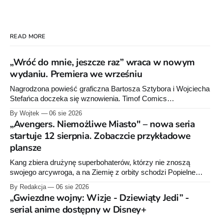
READ MORE
„Wróć do mnie, jeszcze raz” wraca w nowym
wydaniu. Premiera we wrześniu
Nagrodzona powieść graficzna Bartosza Sztybora i Wojciecha
Stefańca doczeka się wznowienia. Timof Comics
przygotowuje nową edycję albumu „Wróć do mnie, jeszcze
By Wojtek
06 sie 2026
raz”, którego pierwsze wydanie ukazało się w 2015 roku.
„Avengers. Niemożliwe Miasto" – nowa seria
startuje 12 sierpnia. Zobaczcie przykładowe
plansze
Kang zbiera drużynę superbohaterów, którzy nie znoszą
swojego arcywroga, a na Ziemię z orbity schodzi Popielne
Przymierze z królem Arturem na czele. Pierwszy tom nowej
By Redakcja
06 sie 2026
serii Avengers autorstwa Jeda MacKaya trafia do sklepów 12
„Gwiezdne wojny: Wizje - Dziewiąty Jedi” -
sierpnia. Rzućcie okiem na przykładowe plansze.
serial anime dostępny w Disney+