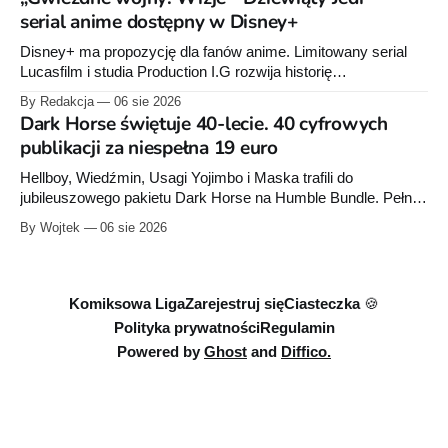
sierpnia. Rzućcie okiem na przykładowe plansze.
serial anime dostępny w Disney+
Disney+ ma propozycję dla fanów anime. Limitowany serial
Lucasfilm i studia Production I.G rozwija historię
zapoczątkowaną w krótkometrażówkach „Dziewiąty Jedi”
By Redakcja
06 sie 2026
oraz „Dziewiąty Jedi: Dziecko nadziei" z serii „Gwiezdne
Dark Horse świętuje 40-lecie. 40 cyfrowych
wojny: Wizje”. Wszystkie osiem odcinków jest już dostępnych
publikacji za niespełna 19 euro
w Disney+.
Hellboy, Wiedźmin, Usagi Yojimbo i Maska trafili do
jubileuszowego pakietu Dark Horse na Humble Bundle. Pełny
zestaw obejmuje 40 cyfrowych publikacji i kosztuje 18,71
By Wojtek
06 sie 2026
euro. Oferta kończy się 13 sierpnia.
Komiksowa Liga
Zarejestruj się
Ciasteczka 🍪
Polityka prywatności
Regulamin
Powered by
Ghost
and
Diffico.