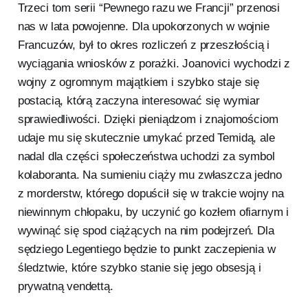
Trzeci tom serii “Pewnego razu we Francji” przenosi
nas w lata powojenne. Dla upokorzonych w wojnie
Francuzów, był to okres rozliczeń z przeszłością i
wyciągania wniosków z porażki. Joanovici wychodzi z
wojny z ogromnym majątkiem i szybko staje się
postacią, którą zaczyna interesować się wymiar
sprawiedliwości. Dzięki pieniądzom i znajomościom
udaje mu się skutecznie umykać przed Temidą, ale
nadal dla części społeczeństwa uchodzi za symbol
kolaboranta. Na sumieniu ciąży mu zwłaszcza jedno
z morderstw, którego dopuścił się w trakcie wojny na
niewinnym chłopaku, by uczynić go kozłem ofiarnym i
wywinąć się spod ciążących na nim podejrzeń. Dla
sędziego Legentiego będzie to punkt zaczepienia w
śledztwie, które szybko stanie się jego obsesją i
prywatną vendettą.