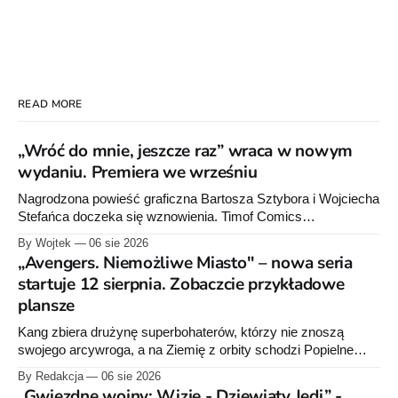
READ MORE
„Wróć do mnie, jeszcze raz” wraca w nowym
wydaniu. Premiera we wrześniu
Nagrodzona powieść graficzna Bartosza Sztybora i Wojciecha
Stefańca doczeka się wznowienia. Timof Comics
przygotowuje nową edycję albumu „Wróć do mnie, jeszcze
By Wojtek
06 sie 2026
raz”, którego pierwsze wydanie ukazało się w 2015 roku.
„Avengers. Niemożliwe Miasto" – nowa seria
startuje 12 sierpnia. Zobaczcie przykładowe
plansze
Kang zbiera drużynę superbohaterów, którzy nie znoszą
swojego arcywroga, a na Ziemię z orbity schodzi Popielne
Przymierze z królem Arturem na czele. Pierwszy tom nowej
By Redakcja
06 sie 2026
serii Avengers autorstwa Jeda MacKaya trafia do sklepów 12
„Gwiezdne wojny: Wizje - Dziewiąty Jedi” -