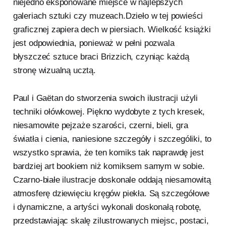
niejedno eksponowane miejsce w najlepszych
galeriach sztuki czy muzeach.Dzieło w tej powieści
graficznej zapiera dech w piersiach. Wielkość książki
jest odpowiednia, ponieważ w pełni pozwala
błyszczeć sztuce braci Brizzich, czyniąc każdą
stronę wizualną ucztą.
Paul i Gaëtan do stworzenia swoich ilustracji użyli
techniki ołówkowej. Piękno wydobyte z tych kresek,
niesamowite pejzaże szarości, czerni, bieli, gra
światła i cienia, naniesione szczegóły i szczególiki, to
wszystko sprawia, że ten komiks tak naprawdę jest
bardziej art bookiem niż komiksem samym w sobie.
Czarno-białe ilustracje doskonale oddają niesamowitą
atmosferę dziewięciu kręgów piekła. Są szczegółowe
i dynamiczne, a artyści wykonali doskonałą robotę,
przedstawiając skalę zilustrowanych miejsc, postaci,