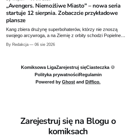
raz”, którego pierwsze wydanie ukazało się w 2015 roku.
„Avengers. Niemożliwe Miasto" – nowa seria
startuje 12 sierpnia. Zobaczcie przykładowe
plansze
Kang zbiera drużynę superbohaterów, którzy nie znoszą
swojego arcywroga, a na Ziemię z orbity schodzi Popielne
Przymierze z królem Arturem na czele. Pierwszy tom nowej
By Redakcja
06 sie 2026
serii Avengers autorstwa Jeda MacKaya trafia do sklepów 12
sierpnia. Rzućcie okiem na przykładowe plansze.
Komiksowa Liga
Zarejestruj się
Ciasteczka 🍪
Polityka prywatności
Regulamin
Powered by
Ghost
and
Diffico.
Zarejestruj się na Blogu o
komiksach