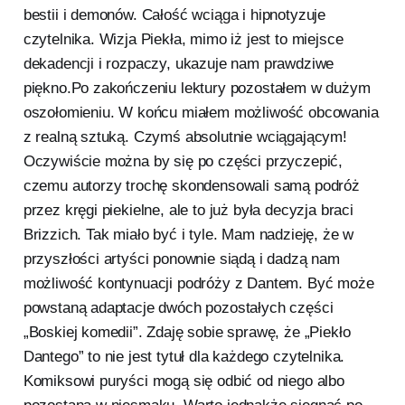
bestii i demonów. Całość wciąga i hipnotyzuje
czytelnika. Wizja Piekła, mimo iż jest to miejsce
dekadencji i rozpaczy, ukazuje nam prawdziwe
piękno.Po zakończeniu lektury pozostałem w dużym
oszołomieniu. W końcu miałem możliwość obcowania
z realną sztuką. Czymś absolutnie wciągającym!
Oczywiście można by się po części przyczepić,
czemu autorzy trochę skondensowali samą podróż
przez kręgi piekielne, ale to już była decyzja braci
Brizzich. Tak miało być i tyle. Mam nadzieję, że w
przyszłości artyści ponownie siądą i dadzą nam
możliwość kontynuacji podróży z Dantem. Być może
powstaną adaptacje dwóch pozostałych części
„Boskiej komedii”. Zdaję sobie sprawę, że „Piekło
Dantego” to nie jest tytuł dla każdego czytelnika.
Komiksowi puryści mogą się odbić od niego albo