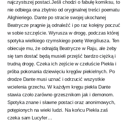
najczystszej postaci.Jeśli chodzi o fabułę komiksu, to
nie odbiega ona zbytnio od oryginalnej treści poematu
Alighieriego. Dante po stracie swojej ukochanej
Beatrycze pragnie ją odnaleźć i po raz kolejny poczuć
w sobie szczęście. Wyrusza w drogę, podczas której
spotyka wielkiego rzymskiego poetę Wergiliusza. Ten
obiecuje mu, że odnajdą Beatrycze w Raju, ale żeby
się tam dostać będą musieli przejść bardzo ciężką i
trudną drogę. Czeka ich zejście w czeluście Piekła i
próba pokonania dziewięciu kręgów piekielnych. Po
drodze Dante musi uznać i odrzucić wszystkie
wcielenia grzechu. W każdym kręgu piekła Dante
stawia czoło zarówno grzesznikom jak i demonom.
Spotyka znane i sławne postaci oraz anonimowych,
potępionych na wieki ludzi. Na końcu Piekła zaś
czeka sam Lucyfer…