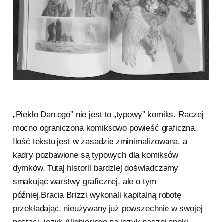
„Piekło Dantego” nie jest to „typowy” komiks. Raczej
mocno ograniczona komiksowo powieść graficzna.
Ilość tekstu jest w zasadzie zminimalizowana, a
kadry pozbawione są typowych dla komiksów
dymków. Tutaj historii bardziej doświadczamy
smakując warstwy graficznej, ale o tym
później.Bracia Brizzi wykonali kapitalną robotę
przekładając, nieużywany już powszechnie w swojej
postaci, język Alighieriego na język naszej epoki.