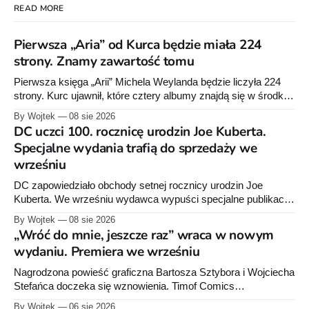
READ MORE
Pierwsza „Aria” od Kurca będzie miała 224
strony. Znamy zawartość tomu
Pierwsza księga „Arii” Michela Weylanda będzie liczyła 224
strony. Kurc ujawnił, które cztery albumy znajdą się w środku i
zapowiedział około 30 stron dodatków.
By Wojtek
08 sie 2026
DC uczci 100. rocznicę urodzin Joe Kuberta.
Specjalne wydania trafią do sprzedaży we
wrześniu
DC zapowiedziało obchody setnej rocznicy urodzin Joe
Kuberta. We wrześniu wydawca wypuści specjalne publikacje
poświęcone twórcy „Sgt. Rocka”, z których dwie trafią do
By Wojtek
08 sie 2026
sprzedaży niemal dokładnie w dniu jego urodzin.
„Wróć do mnie, jeszcze raz” wraca w nowym
wydaniu. Premiera we wrześniu
Nagrodzona powieść graficzna Bartosza Sztybora i Wojciecha
Stefańca doczeka się wznowienia. Timof Comics
przygotowuje nową edycję albumu „Wróć do mnie, jeszcze
By Wojtek
06 sie 2026