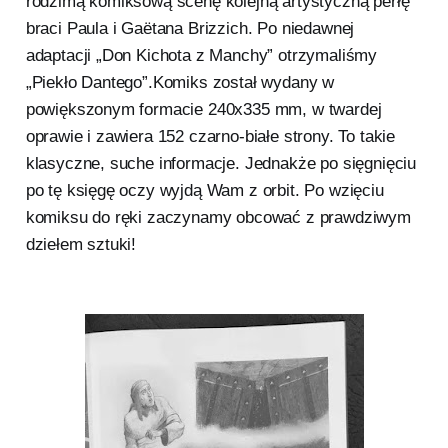
rodzimą komiksową scenę kolejną artystyczną perłę
braci Paula i Gaëtana Brizzich. Po niedawnej
adaptacji „Don Kichota z Manchy” otrzymaliśmy
„Piekło Dantego”.Komiks został wydany w
powiększonym formacie 240x335 mm, w twardej
oprawie i zawiera 152 czarno-białe strony. To takie
klasyczne, suche informacje. Jednakże po sięgnięciu
po tę księgę oczy wyjdą Wam z orbit. Po wzięciu
komiksu do ręki zaczynamy obcować z prawdziwym
dziełem sztuki!