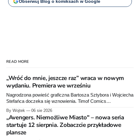
Obserwuj Blog o komiksach w Google
READ MORE
„Wróć do mnie, jeszcze raz” wraca w nowym
wydaniu. Premiera we wrześniu
Nagrodzona powieść graficzna Bartosza Sztybora i Wojciecha
Stefańca doczeka się wznowienia. Timof Comics
przygotowuje nową edycję albumu „Wróć do mnie, jeszcze
By Wojtek
06 sie 2026
raz”, którego pierwsze wydanie ukazało się w 2015 roku.
„Avengers. Niemożliwe Miasto" – nowa seria
startuje 12 sierpnia. Zobaczcie przykładowe
plansze