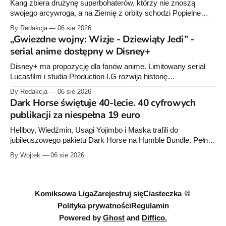
Kang zbiera drużynę superbohaterów, którzy nie znoszą
swojego arcywroga, a na Ziemię z orbity schodzi Popielne
Przymierze z królem Arturem na czele. Pierwszy tom nowej
By Redakcja
06 sie 2026
serii Avengers autorstwa Jeda MacKaya trafia do sklepów 12
„Gwiezdne wojny: Wizje - Dziewiąty Jedi” -
sierpnia. Rzućcie okiem na przykładowe plansze.
serial anime dostępny w Disney+
Disney+ ma propozycję dla fanów anime. Limitowany serial
Lucasfilm i studia Production I.G rozwija historię
zapoczątkowaną w krótkometrażówkach „Dziewiąty Jedi”
By Redakcja
06 sie 2026
oraz „Dziewiąty Jedi: Dziecko nadziei" z serii „Gwiezdne
Dark Horse świętuje 40-lecie. 40 cyfrowych
wojny: Wizje”. Wszystkie osiem odcinków jest już dostępnych
publikacji za niespełna 19 euro
w Disney+.
Hellboy, Wiedźmin, Usagi Yojimbo i Maska trafili do
jubileuszowego pakietu Dark Horse na Humble Bundle. Pełny
zestaw obejmuje 40 cyfrowych publikacji i kosztuje 18,71
By Wojtek
06 sie 2026
euro. Oferta kończy się 13 sierpnia.
Komiksowa Liga
Zarejestruj się
Ciasteczka 🍪
Polityka prywatności
Regulamin
Powered by
Ghost
and
Diffico.