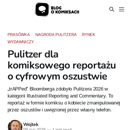
PRASÓWKA
NAGRODA PULITZERA
RYNEK
WYDAWNICZY
Pulitzer dla
komiksowego reportażu
o cyfrowym oszustwie
„trAPPed” Bloomberga zdobyło Pulitzera 2026 w
kategorii Illustrated Reporting and Commentary. To
reportaż w formie komiksu o kobiecie zmanipulowanej
przez oszustów i uwięzionej przez własny telefon.
Wojtek
09 maj 2026
—
1 min read