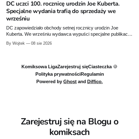
DC uczci 100. rocznicę urodzin Joe Kuberta.
Specjalne wydania trafią do sprzedaży we
wrześniu
DC zapowiedziało obchody setnej rocznicy urodzin Joe
Kuberta. We wrześniu wydawca wypuści specjalne publikacje
poświęcone twórcy „Sgt. Rocka”, z których dwie trafią do
By Wojtek
08 sie 2026
sprzedaży niemal dokładnie w dniu jego urodzin.
Komiksowa Liga
Zarejestruj się
Ciasteczka 🍪
Polityka prywatności
Regulamin
Powered by
Ghost
and
Diffico.
Zarejestruj się na Blogu o
komiksach