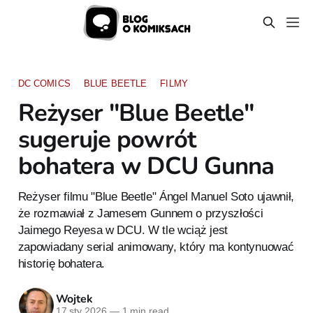
DC COMICS
BLUE BEETLE
FILMY
Reżyser "Blue Beetle"
sugeruje powrót
bohatera w DCU Gunna
Reżyser filmu "Blue Beetle" Ángel Manuel Soto ujawnił,
że rozmawiał z Jamesem Gunnem o przyszłości
Jaimego Reyesa w DCU. W tle wciąż jest
zapowiadany serial animowany, który ma kontynuować
historię bohatera.
Wojtek
17 sty 2026
—
1 min read