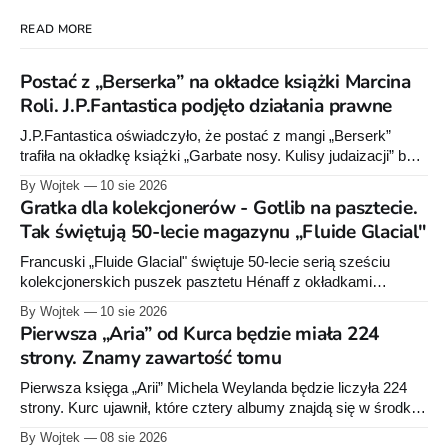
READ MORE
Postać z „Berserka” na okładce książki Marcina
Roli. J.P.Fantastica podjęło działania prawne
J.P.Fantastica oświadczyło, że postać z mangi „Berserk”
trafiła na okładkę książki „Garbate nosy. Kulisy judaizacji” bez
zgody wydawnictwa. Polski wydawca serii poinformował o
By Wojtek
10 sie 2026
działaniach prawnych, lecz nie ujawnił ich zakresu.
Gratka dla kolekcjonerów - Gotlib na pasztecie.
Tak świętują 50-lecie magazynu „Fluide Glacial"
Francuski „Fluide Glacial" świętuje 50-lecie serią sześciu
kolekcjonerskich puszek pasztetu Hénaff z okładkami
klasyków komiksu - Gotliba, Bineta, Margerina i innych. U nas
By Wojtek
10 sie 2026
na spożywce goszczą raczej superbohaterowie DC i Marvela.
Pierwsza „Aria” od Kurca będzie miała 224
Batmana na pasztecie chyba jeszcze nie było.
strony. Znamy zawartość tomu
Pierwsza księga „Arii” Michela Weylanda będzie liczyła 224
strony. Kurc ujawnił, które cztery albumy znajdą się w środku i
zapowiedział około 30 stron dodatków.
By Wojtek
08 sie 2026