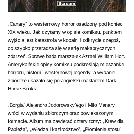
„Canary” to westernowy horror osadzony pod koniec
XIX wieku. Jak czytamy w opisie komiksu, punktem
wyjścia jest katastrofa w kopalni i odkrycie czegoś,
co szybko przeradza się w serię makabrycznych
zdarzeń. Sprawę bada marszałek Azrael William Holt.
Amerykańskie opisy komiksu podkreślają mieszankę
horroru, historii i westernowej legendy, a wydanie
zbiorcze ukazało się po angielsku nakładem Dark
Horse Books.
„Borgia” Alejandro Jodorowsky’ego i Milo Manary
wróci w wydaniu zbiorczym oraz powiększonym
formacie. Album ma zawierać cztery tomy: „Krew dla
Papieża”, „Władza i kazirodztwo”, „Płomienie stosu”