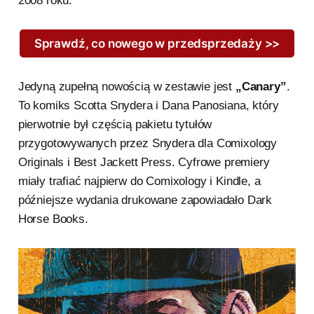
2008 roku.
Sprawdź, co nowego w przedsprzedaży >>
Jedyną zupełną nowością w zestawie jest
„Canary”
.
To komiks Scotta Snydera i Dana Panosiana, który
pierwotnie był częścią pakietu tytułów
przygotowywanych przez Snydera dla Comixology
Originals i Best Jackett Press. Cyfrowe premiery
miały trafiać najpierw do Comixology i Kindle, a
późniejsze wydania drukowane zapowiadało Dark
Horse Books.