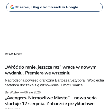
Obserwuj Blog o komiksach w Google
READ MORE
„Wróć do mnie, jeszcze raz” wraca w nowym
wydaniu. Premiera we wrześniu
Nagrodzona powieść graficzna Bartosza Sztybora i Wojciecha
Stefańca doczeka się wznowienia. Timof Comics
przygotowuje nową edycję albumu „Wróć do mnie, jeszcze
By Wojtek
06 sie 2026
raz”, którego pierwsze wydanie ukazało się w 2015 roku.
„Avengers. Niemożliwe Miasto" – nowa seria
startuje 12 sierpnia. Zobaczcie przykładowe