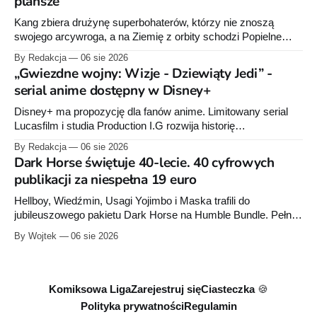
plansze
Kang zbiera drużynę superbohaterów, którzy nie znoszą
swojego arcywroga, a na Ziemię z orbity schodzi Popielne
Przymierze z królem Arturem na czele. Pierwszy tom nowej
By Redakcja
06 sie 2026
serii Avengers autorstwa Jeda MacKaya trafia do sklepów 12
„Gwiezdne wojny: Wizje - Dziewiąty Jedi” -
sierpnia. Rzućcie okiem na przykładowe plansze.
serial anime dostępny w Disney+
Disney+ ma propozycję dla fanów anime. Limitowany serial
Lucasfilm i studia Production I.G rozwija historię
zapoczątkowaną w krótkometrażówkach „Dziewiąty Jedi”
By Redakcja
06 sie 2026
oraz „Dziewiąty Jedi: Dziecko nadziei" z serii „Gwiezdne
Dark Horse świętuje 40-lecie. 40 cyfrowych
wojny: Wizje”. Wszystkie osiem odcinków jest już dostępnych
publikacji za niespełna 19 euro
w Disney+.
Hellboy, Wiedźmin, Usagi Yojimbo i Maska trafili do
jubileuszowego pakietu Dark Horse na Humble Bundle. Pełny
zestaw obejmuje 40 cyfrowych publikacji i kosztuje 18,71
By Wojtek
06 sie 2026
euro. Oferta kończy się 13 sierpnia.
Komiksowa Liga
Zarejestruj się
Ciasteczka 🍪
Polityka prywatności
Regulamin