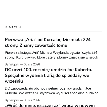
READ MORE
Pierwsza „Aria” od Kurca będzie miała 224
strony. Znamy zawartość tomu
Pierwsza księga „Arii” Michela Weylanda będzie liczyła 224
strony. Kurc ujawnił, które cztery albumy znajdą się w środku i
zapowiedział około 30 stron dodatków.
By Wojtek
08 sie 2026
DC uczci 100. rocznicę urodzin Joe Kuberta.
Specjalne wydania trafią do sprzedaży we
wrześniu
DC zapowiedziało obchody setnej rocznicy urodzin Joe
Kuberta. We wrześniu wydawca wypuści specjalne publikacje
poświęcone twórcy „Sgt. Rocka”, z których dwie trafią do
By Wojtek
08 sie 2026
sprzedaży niemal dokładnie w dniu jego urodzin.
„Wróć do mnie, jeszcze raz” wraca w nowym