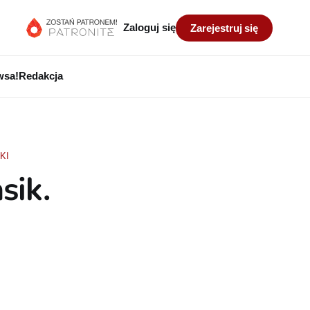
Zaloguj się
Zarejestruj się
wsa!
Redakcja
KI
sik.