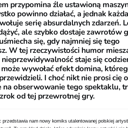
em przypomina źle ustawioną maszyn
ystko powinno działać, a jednak każda
wołuje serię absurdalnych zdarzeń. L
dążyć, ale szybko dostaje zawrotów g
śmiecha się, gdy najmniej się tego
z. W tej rzeczywistości humor miesza
 nieprzewidywalność staje się codzie
 może wywołać efekt domina, które
rzewidzieli. I choć nikt nie prosi cię 
 na obserwowanie tego spektaklu, t
rok od tej przewrotnej gry.
przedstawia nam nowy komiks utalentowanej polskiej artyst