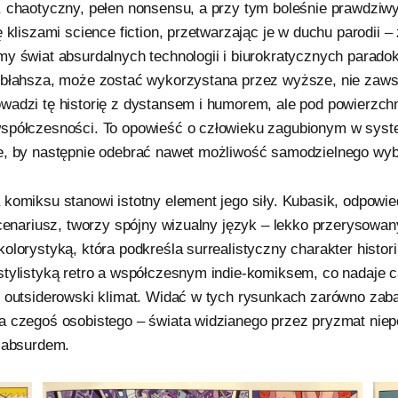
, chaotyczny, pełen nonsensu, a przy tym boleśnie prawdziwy
ę kliszami science fiction, przetwarzając je w duchu parodii 
my świat absurdalnych technologii i biurokratycznych parado
jbłahsza, może zostać wykorzystana przez wyższe, nie zaw
adzi tę historię z dystansem i humorem, ale pod powierzchnią
spółczesności. To opowieść o człowieku zagubionym w syste
e, by następnie odebrać nawet możliwość samodzielnego wyb
 komiksu stanowi istotny element jego siły. Kubasik, odpowi
scenariusz, tworzy spójny wizualny język – lekko przerysowa
olorystyką, która podkreśla surrealistyczny charakter histori
stylistyką retro a współczesnym indie-komiksem, co nadaje c
o outsiderowski klimat. Widać w tych rysunkach zarówno zaba
a czegoś osobistego – świata widzianego przez pryzmat niepo
i absurdem.