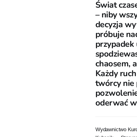
Świat czas
– niby wsz
decyzja wy
próbuje na
przypadek u
spodziewas
chaosem, a
Każdy ruch
twórcy nie p
pozwolenie
oderwać wz
Wydawnictwo Kurc 