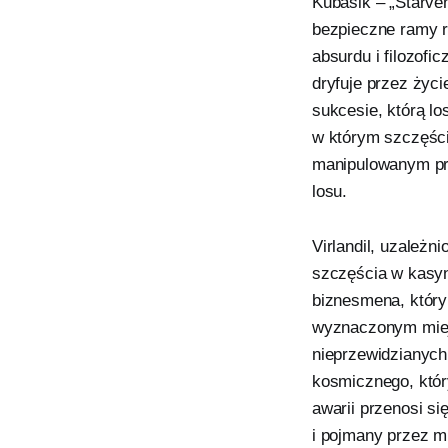
Kubasik – „Starven
bezpieczne ramy r
absurdu i filozofic
dryfuje przez życi
sukcesie, którą l
w którym szczęści
manipulowanym prz
losu.
Virlandil, uzależ
szczęścia w kasyn
biznesmena, który
wyznaczonym miejs
nieprzewidzianych
kosmicznego, któr
awarii przenosi si
i pojmany przez m