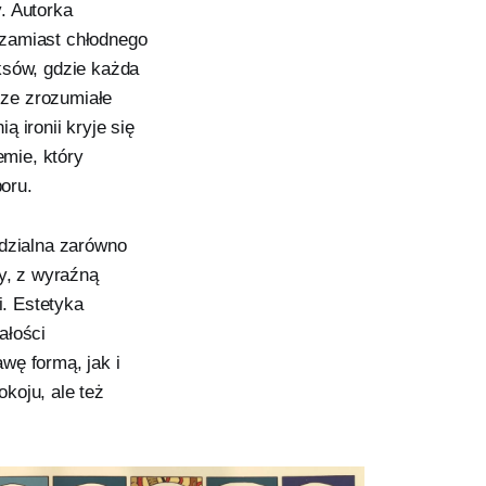
. Autorka
– zamiast chłodnego
ksów, gdzie każda
sze zrozumiałe
 ironii kryje się
mie, który
oru.
edzialna zarówno
ny, z wyraźną
i. Estetyka
ałości
wę formą, jak i
koju, ale też