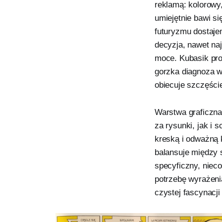
reklamą: kolorowy
umiejętnie bawi si
futuryzmu dostaje
decyzja, nawet na
moce. Kubasik prow
gorzka diagnoza w
obiecuje szczęści
Warstwa graficzna
za rysunki, jak i 
kreską i odważną k
balansuje między 
specyficzny, niec
potrzebę wyrażeni
czystej fascynacj