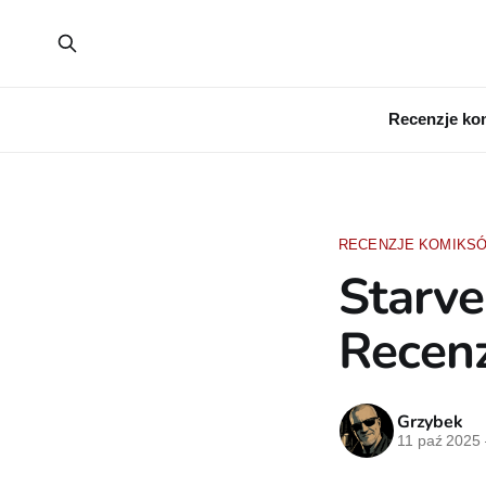
Recenzje ko
RECENZJE KOMIKS
Starve
Recen
Grzybek
11 paź 2025