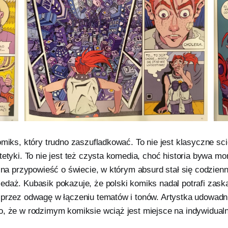
omiks, który trudno zaszufladkować. To nie jest klasyczne sci
stetyki. To nie jest też czysta komedia, choć historia bywa 
czna przypowieść o świecie, w którym absurd stał się codzienn
edaż. Kubasik pokazuje, że polski komiks nadal potrafi zask
 przez odwagę w łączeniu tematów i tonów. Artystka udowadni
o, że w rodzimym komiksie wciąż jest miejsce na indywidua