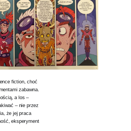
ence fiction, choć
momentami zabawna.
ością, a los –
akiwać – nie przez
a, że jej praca
lność, eksperyment