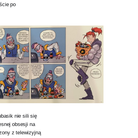
iście po
asik nie sili się
snej obsesji na
zony z telewizyjną