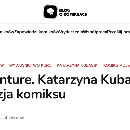
miksów
Zapowiedzi komiksów
Wydarzenia
Współpraca
Prześlij ne
ÓW
WYDAWNICTWO KURC
KATARZYNA KUBASIK
KOMIKS POLS
nture. Katarzyna Kuba
zja komiksu
—
4 min read