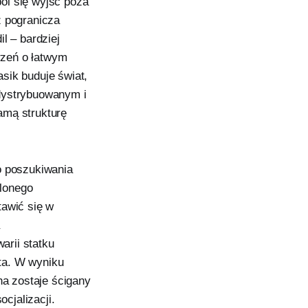
boi się wyjść poza
z pogranicza
il – bardziej
arzeń o łatwym
sik buduje świat,
 dystrybuowanym i
amą strukturę
o poszukiwania
elonego
tawić się w
arii statku
ta. W wyniku
ha zostaje ścigany
cjalizacji.