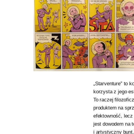
„Starventure” to k
korzysta z jego e
To raczej filozofi
produktem na sprz
efektowność, lecz
jest dowodem na t
i artystyczny bunt.