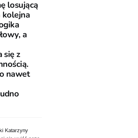
ę losującą
 kolejna
ogika
łowy, a
 się z
nnością.
go nawet
o
rudno
ki Katarzyny