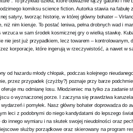
ture”. To przykład dzieła, które odważnie łączy gatunki i nie 
odzimego komiksu science fiction. Autorka stawia na fabułę 
znej satyry, tworząc historię, w której główny bohater – Virland
e, niż nim kieruje. To postać leniwa, pełna drobnych wad i m
os wrzuca w sam środek kosmicznej gry o wielką stawkę. Kuba
e nie jest już przypadkiem, lecz towarem – kontrolowanym,
ez korporacje, które ingerują w rzeczywistość, a nawet w s
niony od hazardu młody chłopak, podczas kolejnego nieudaneg
ie, przez przypadek (czyżby?) poznaje przy barze podchmi
 oferuje mu odmianę losu. Młodzieniec ma tylko za zadanie s
cu o wyznaczonej porze. I zaczyna się prawdziwa karuzela
 wydarzeń i pomyłek. Nasz główny bohater doprowadza do aw
ym leci z podobnymi do niego kandydatami do lepszego świa
ę do innego wymiaru i na skutek swojej nieudolności oraz pec
iejscowe służby porządkowe oraz skierowany na program reso