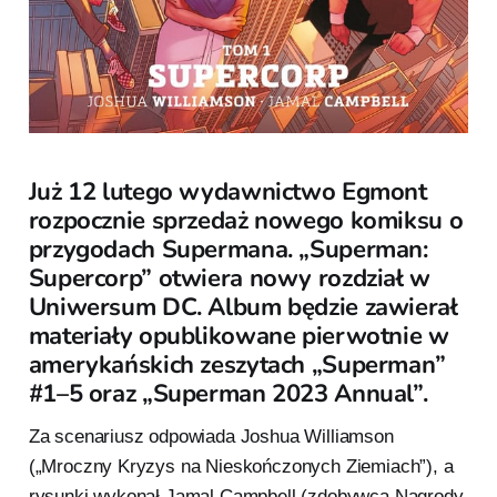
Już 12 lutego wydawnictwo Egmont
rozpocznie sprzedaż nowego komiksu o
przygodach Supermana. „Superman:
Supercorp” otwiera nowy rozdział w
Uniwersum DC. Album będzie zawierał
materiały opublikowane pierwotnie w
amerykańskich zeszytach „Superman”
#1–5 oraz „Superman 2023 Annual”.
Za scenariusz odpowiada Joshua Williamson
(„Mroczny Kryzys na Nieskończonych Ziemiach”), a
rysunki wykonał Jamal Campbell (zdobywca Nagrody