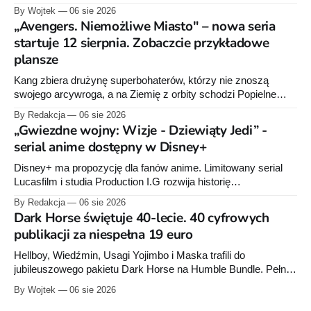
przygotowuje nową edycję albumu „Wróć do mnie, jeszcze
By Wojtek
06 sie 2026
raz”, którego pierwsze wydanie ukazało się w 2015 roku.
„Avengers. Niemożliwe Miasto" – nowa seria
startuje 12 sierpnia. Zobaczcie przykładowe
plansze
Kang zbiera drużynę superbohaterów, którzy nie znoszą
swojego arcywroga, a na Ziemię z orbity schodzi Popielne
Przymierze z królem Arturem na czele. Pierwszy tom nowej
By Redakcja
06 sie 2026
serii Avengers autorstwa Jeda MacKaya trafia do sklepów 12
„Gwiezdne wojny: Wizje - Dziewiąty Jedi” -
sierpnia. Rzućcie okiem na przykładowe plansze.
serial anime dostępny w Disney+
Disney+ ma propozycję dla fanów anime. Limitowany serial
Lucasfilm i studia Production I.G rozwija historię
zapoczątkowaną w krótkometrażówkach „Dziewiąty Jedi”
By Redakcja
06 sie 2026
oraz „Dziewiąty Jedi: Dziecko nadziei" z serii „Gwiezdne
Dark Horse świętuje 40-lecie. 40 cyfrowych
wojny: Wizje”. Wszystkie osiem odcinków jest już dostępnych
publikacji za niespełna 19 euro
w Disney+.
Hellboy, Wiedźmin, Usagi Yojimbo i Maska trafili do
jubileuszowego pakietu Dark Horse na Humble Bundle. Pełny
zestaw obejmuje 40 cyfrowych publikacji i kosztuje 18,71
By Wojtek
06 sie 2026
euro. Oferta kończy się 13 sierpnia.