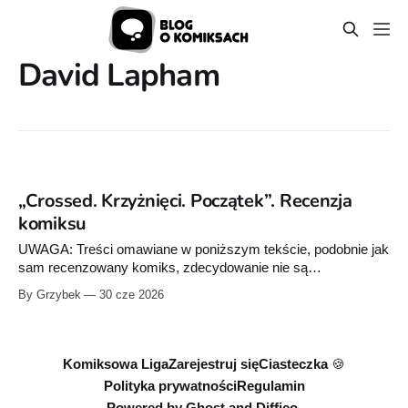
David Lapham
„Crossed. Krzyżnięci. Początek”. Recenzja
komiksu
UWAGA: Treści omawiane w poniższym tekście, podobnie jak
sam recenzowany komiks, zdecydowanie nie są
przeznaczone dla osób niepełnoletnich oraz dla czytelników o
By Grzybek
30 cze 2026
wysokiej wrażliwości. Mamy tu do czynienia z ekstremalną,
nieskrępowaną przemocą, gore, przemocą seksualną i
motywami drastycznie naruszającymi psychiczne oraz
społeczne tabu. Czytasz na własną odpowiedzialność.
Komiksowa Liga
Zarejestruj się
Ciasteczka 🍪
Apokalipsę lubimy sobie
Polityka prywatności
Regulamin
Powered by
Ghost
and
Diffico.