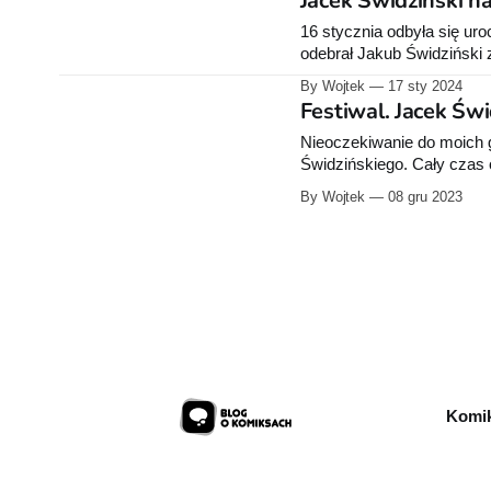
Jacek Świdziński na
16 stycznia odbyła się uro
odebrał Jakub Świdziński za komiks "Festiwal". 
"znakomicie opowiada epic
By Wojtek
17 sty 2024
Festiwal. Jacek Św
Nieoczekiwanie do moich g
Świdzińskiego. Cały czas 
w ostatnich dniach znowu z
By Wojtek
08 gru 2023
czekać. Wydany przez Kulturę Gniewu “Festiwal” zdobył tytuł najlepszego polskiego
komiksu podczas
Komik