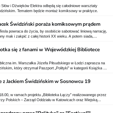
i Słów i Dźwięków Elektra odbędą się całodniowe warsztaty
dzińskim. Tematem będzie montaż komiksowy w praktyce.
! Jacek Świdziński poraża komiksowym prądem
Tesla powraca do życia, by osobiście sabotować liniową narrację,
y mak i zakpić z całej historii XX wieku. A potem siada,
mówi: "A teraz zobaczcie, co z tego będzie". Tym właśnie jest
go „A
potka się z fanami w Wojewódzkiej Bibliotece
liczna im. Marszałka Józefa Piłsudskiego w Łodzi zaprasza na
ńskim, który otrzymał Paszport „Polityki” w kategorii Książka za
wejście A i C, p. II (dostępna winda). Prowadzenie: Michał
ie z Jackiem Świdzińskim w Sosnowcu 19
18.00, w ramach projektu „Biblioteka Łączy” realizowanego przez
rzy Polskich – Zarząd Oddziału w Katowicach oraz Miejską
nowcu, w Kawiarni Zagłębiowskiej Mediateki (ul. Kościelna 11)
torskie z Jackiem Świdzińskim – rysownikiem, scenarzystą,