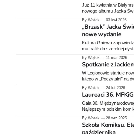
Już 11 kwietnia w Białyms
nowego albumu Jacka Świd
narodzinach esperanta.
By Wojtek
03 kwi 2026
„Brzask” Jacka Świ
nowe wydanie
Kultura Gniewu zapowiedz
ma trafić do szerokiej dy
obowiązującej do końca ty
By Wojtek
11 mar 2026
Spotkanie z Jackie
W Legionowie startuje now
lutego w „Poczytalni” na 
i laureat Paszportu „Polityk
By Wojtek
24 lut 2026
Laureaci 36. MFKiG 
Gala 36. Międzynarodowego
Najlepszym polskim komik
Prix w konkursie projektó
By Wojtek
28 wrz 2025
Szkoła Komiksu. El
października