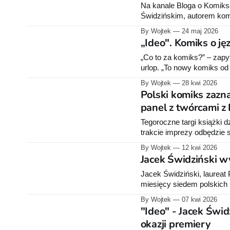
Na kanale Bloga o Komiks
Świdzińskim, autorem kom
By Wojtek
24 maj 2026
„Ideo". Komiks o ję
„Co to za komiks?” – zapy
urlop. „To nowy komiks od
pewnie zgarnie.” – odparłe
By Wojtek
28 kwi 2026
Polski komiks zazn
panel z twórcami z 
Tegoroczne targi książki d
trakcie imprezy odbędzie 
Jacka Świdzińskiego, Tom
By Wojtek
12 kwi 2026
Jacek Świdziński 
Jacek Świdziński, laureat 
miesięcy siedem polskich 
w którym opowiada o język
By Wojtek
07 kwi 2026
"Ideo" - Jacek Świ
okazji premiery