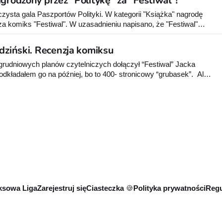
grodzony przez "Politykę" za "Festiwal"!
autorem komiksów, ilustracji, grafik i animacji. O
czysta gala Paszportów Polityki. W kategorii "Książka" nagrodę
W uzasadnieniu napisano, że "Festiwal"
ką, wielowymiarową historię Festiwalu Młodzieży, a także oddaje
polskie traumy i lęki tamtej epoki." To już drugie
idziński. Recenzja komiksu
rudniowych planów czytelniczych dołączył “Festiwal” Jacka
odkładałem go na później, bo to 400- stronicowy “grubasek”. Ale
robiło się głośno o tej pozycji, więc stwierdziłem, że nie ma co
sowa Liga
Zarejestruj się
Ciasteczka 🍪
Polityka prywatności
Regu