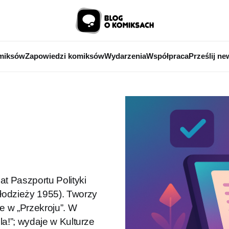
miksów
Zapowiedzi komiksów
Wydarzenia
Współpraca
Prześlij ne
at Paszportu Polityki
łodzieży 1955). Tworzy
że w „Przekroju”. W
la!”; wydaje w Kulturze