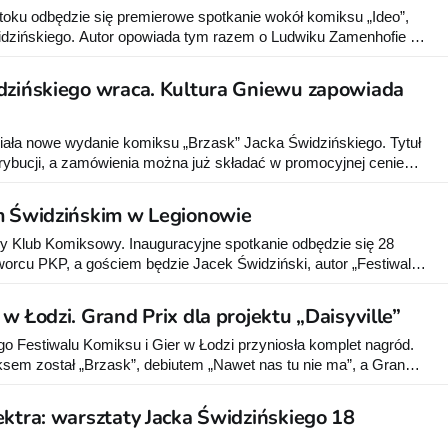
toku odbędzie się premierowe spotkanie wokół komiksu „Ideo”,
zińskiego. Autor opowiada tym razem o Ludwiku Zamenhofie i
dzińskiego wraca. Kultura Gniewu zapowiada
iała nowe wydanie komiksu „Brzask” Jacka Świdzińskiego. Tytuł
strybucji, a zamówienia można już składać w promocyjnej cenie
godnia.
m Świdzińskim w Legionowie
y Klub Komiksowy. Inauguracyjne spotkanie odbędzie się 28
dworcu PKP, a gościem będzie Jacek Świdziński, autor „Festiwalu”
i”.
w Łodzi. Grand Prix dla projektu „Daisyville”
 Festiwalu Komiksu i Gier w Łodzi przyniosła komplet nagród.
sem został „Brzask”, debiutem „Nawet nas tu nie ma”, a Grand
w zdobyło „Daisyville”. Wydawcą Roku ogłoszono Mandiocę.
ektra: warsztaty Jacka Świdzińskiego 18