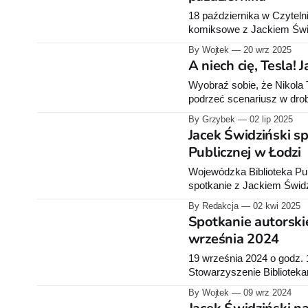
18 października w Czyteln
komiksowe z Jackiem Świ
By Wojtek
20 wrz 2025
A niech cię, Tesla
Wyobraź sobie, że Nikola 
podrzeć scenariusz w drobn
uśmiecha się pod nosem i 
By Grzybek
02 lip 2025
komiks Jacka Świdzińskie
Jacek Świdziński s
Publicznej w Łodzi
Wojewódzka Biblioteka Pub
spotkanie z Jackiem Świdzi
komiks „Festiwal”. Wydarzenie odbędzie się 10 kwietnia 2025 r. o godz. 17.00 w sali
By Redakcja
02 kwi 2025
konferencyjnej Biblioteki, 
Spotkanie autorsk
września 2024
19 września 2024 o godz. 
Stowarzyszenie Biblioteka
Bibliotekę Publiczną w Sos
By Wojtek
09 wrz 2024
odbędzie się spotkanie au