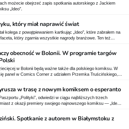
ach możecie obejrzeć zapis spotkania autorskiego z Jackiem
iksu „Ideo”.
zyku, który miał naprawić świat
tał kolega z powątpiewaniem kartkując „Ideo”, które zabrałem na
 faceta, który zgarnia wszystkie nagrody branżowe. Ten też
m lakonicznie. „Z takimi rysunkami?!?” – wybałuszył oczy.
aczy obecność w Bolonii. W programie targów
Polski
ziecięcej w Bolonii będą ważne także dla polskiego komiksu. W
się panel w Comics Corner z udziałem Przemka Truścińskiego,
asza Kontnego i Krzysztofa Gawronkiewicza.
wyrusza w trasę z nowym komiksem o esperanto
Paszportu „Polityki", odwiedzi w ciągu najbliższych trzech
miast z okazji premiery swojego najnowszego komiksu — „Ideo",
u esperanto i jego twórcy Ludwiku Zamenhofie.
dziński. Spotkanie z autorem w Białymstoku z