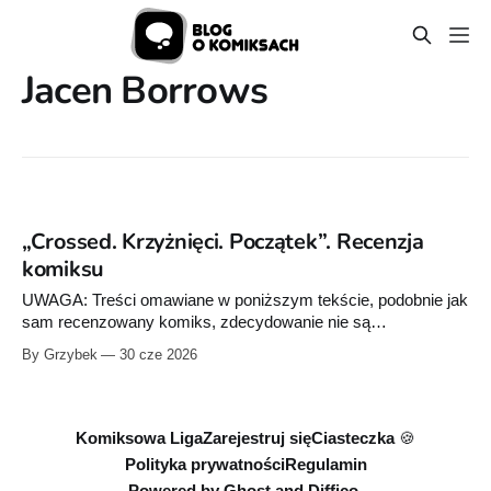
Jacen Borrows
„Crossed. Krzyżnięci. Początek”. Recenzja
komiksu
UWAGA: Treści omawiane w poniższym tekście, podobnie jak
sam recenzowany komiks, zdecydowanie nie są
przeznaczone dla osób niepełnoletnich oraz dla czytelników o
By Grzybek
30 cze 2026
wysokiej wrażliwości. Mamy tu do czynienia z ekstremalną,
nieskrępowaną przemocą, gore, przemocą seksualną i
motywami drastycznie naruszającymi psychiczne oraz
społeczne tabu. Czytasz na własną odpowiedzialność.
Komiksowa Liga
Zarejestruj się
Ciasteczka 🍪
Apokalipsę lubimy sobie
Polityka prywatności
Regulamin
Powered by
Ghost
and
Diffico.