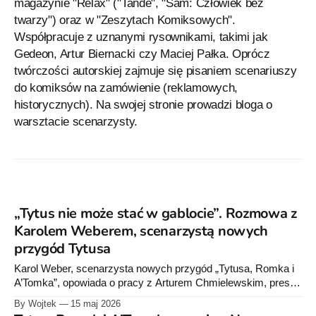
magazynie "Relax" ("Tande", "Sam: Człowiek bez
twarzy") oraz w "Zeszytach Komiksowych".
Współpracuje z uznanymi rysownikami, takimi jak
Gedeon, Artur Biernacki czy Maciej Pałka. Oprócz
twórczości autorskiej zajmuje się pisaniem scenariuszy
do komiksów na zamówienie (reklamowych,
historycznych). Na swojej stronie prowadzi bloga o
warsztacie scenarzysty.
„Tytus nie może stać w gablocie”. Rozmowa z
Karolem Weberem, scenarzystą nowych
przygód Tytusa
Karol Weber, scenarzysta nowych przygód „Tytusa, Romka i
A’Tomka”, opowiada o pracy z Arturem Chmielewskim, presji
mierzenia się z legendą Papcia Chmiela i o tym, dlaczego
By Wojtek
15 maj 2026
Tytus musi żyć dalej, zamiast stać się muzealnym