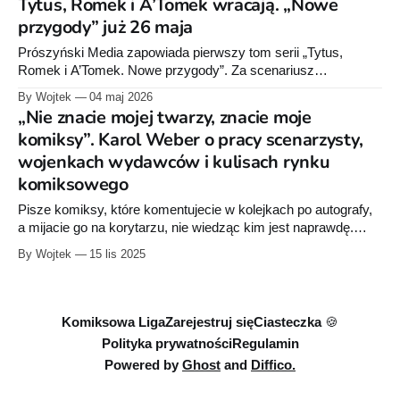
Tytus, Romek i A’Tomek wracają. „Nowe
eksponatem.
przygody” już 26 maja
Prószyński Media zapowiada pierwszy tom serii „Tytus,
Romek i A’Tomek. Nowe przygody”. Za scenariusz
odpowiadają Artur Chmielewski i Karol Weber, a za rysunki
By Wojtek
04 maj 2026
Zbigniew Larwa.
„Nie znacie mojej twarzy, znacie moje
komiksy”. Karol Weber o pracy scenarzysty,
wojenkach wydawców i kulisach rynku
komiksowego
Pisze komiksy, które komentujecie w kolejkach po autografy,
a mijacie go na korytarzu, nie wiedząc kim jest naprawdę.
Opowiada o pracy scenarzysty oraz o obrażonych
By Wojtek
15 lis 2025
wydawcach, rozbitym rynku i serii, która „zamyka drogę”
innym tytułom. Szczery "raport" z zaplecza polskiego
komiksu.
Komiksowa Liga
Zarejestruj się
Ciasteczka 🍪
Polityka prywatności
Regulamin
Powered by
Ghost
and
Diffico.