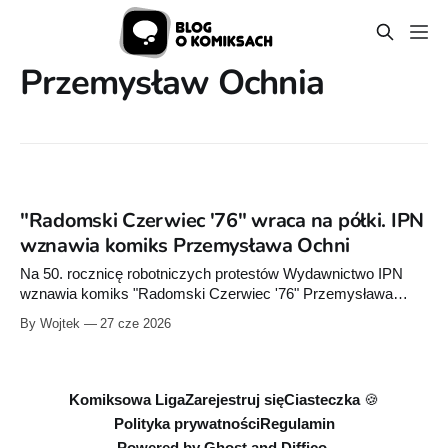
Przemysław Ochnia
"Radomski Czerwiec '76" wraca na półki. IPN
wznawia komiks Przemysława Ochni
Na 50. rocznicę robotniczych protestów Wydawnictwo IPN
wznawia komiks "Radomski Czerwiec '76" Przemysława
Ochni. To pierwsza oficjalna reedycja tej publikacji – do
By Wojtek
27 cze 2026
kupienia za 25 zł.
Komiksowa Liga
Zarejestruj się
Ciasteczka 🍪
Polityka prywatności
Regulamin
Powered by
Ghost
and
Diffico.