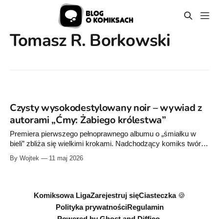
Tomasz R. Borkowski
Czysty wysokodestylowany noir – wywiad z
autorami „Ćmy: Żabiego królestwa”
Premiera pierwszego pełnoprawnego albumu o „śmiałku w
bieli” zbliża się wielkimi krokami. Nadchodzący komiks twórcy
zapowiadają jako nowy start, jest to więc idealny moment na
By Wojtek
11 maj 2026
sprawdzenie, z czym się Ćmę je.
Komiksowa Liga
Zarejestruj się
Ciasteczka 🍪
Polityka prywatności
Regulamin
Powered by
Ghost
and
Diffico.