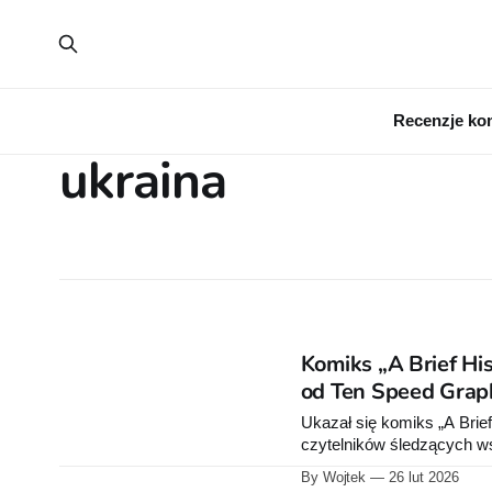
Recenzje ko
ukraina
Komiks „A Brief His
od Ten Speed Grap
Ukazał się komiks „A Brief
czytelników śledzących wsp
rocznicą rosyjskiej inwazji
By Wojtek
26 lut 2026