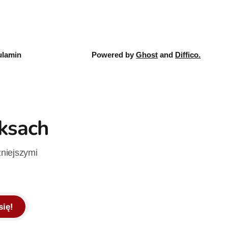
lamin
Powered by
Ghost
and
Diffico.
iksach
żniejszymi
się!