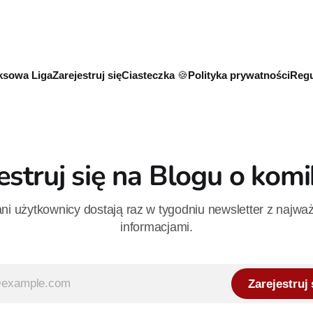
sowa Liga
Zarejestruj się
Ciasteczka 🍪
Polityka prywatności
Regu
estruj się na Blogu o kom
i użytkownicy dostają raz w tygodniu newsletter z najwa
informacjami.
Zarejestruj 