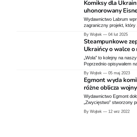
Komiksy dla Ukrain
uhonorowany Eisn
Wydawnictwo Labrum wprow
zagraniczny projekt, który
podczas San Diego Comic
By Wojtek
04 lut 2025
na wsparcie Ukrainy. W antologii "Comics for Ukraine: Sunflower Seeds" znajdziemy prace
Steampunkowe zepp
czołowych
Ukraińcy o walce o
„Wola” to kolejny na nasz
Poprzednio opisywałem na 
na froncie ukraińsko-rosy
By Wojtek
05 maj 2023
wydarzeń historycznych. Mo
Egmont wyda komiks
różne oblicza wojn
Wydawnictwo Egmont dołoż
„Zwycięstwo” stworzony p
twardej oprawie i będzie li
By Wojtek
12 wrz 2022