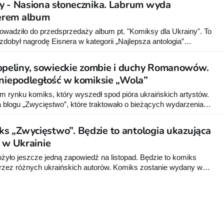
y - Nasiona słonecznika. Labrum wyda
erem album
adziło do przedsprzedaży album pt. "Komiksy dla Ukrainy". To
 zdobył nagrodę Eisnera w kategorii „Najlepsza antologia”
 Con 2024. Cały dochód ze sprzedaży zostanie przeznaczony
eliny, sowieckie zombie i duchy Romanowów.
 niepodległość w komiksie „Wola”
ym rynku komiks, który wyszedł spod pióra ukraińskich artystów.
blogu „Zwycięstwo”, które traktowało o bieżących wydarzeniach
jskim. „Wola” to natomiast komiks luźno nawiązujących do
żna powiedzieć, że to mieszanka fantastyki, historii i
 „Zwycięstwo”. Będzie to antologia ukazująca
steampunka. Podlana sosem grozy. Akcja komiksu
y w Ukrainie
yło jeszcze jedną zapowiedź na listopad. Będzie to komiks
rzez różnych ukraińskich autorów. Komiks zostanie wydany w
czył 88 stron. Do sprzedaży trafi 23 listopada 2022 r.