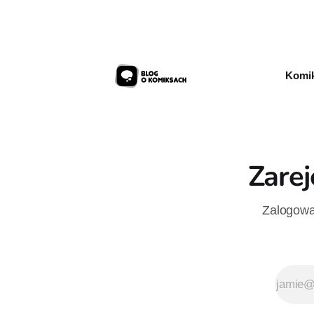
Komik
Zarej
Zalogowan