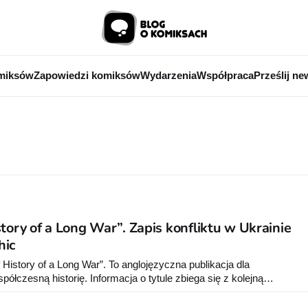
miksów
Zapowiedzi komiksów
Wydarzenia
Współpraca
Prześlij ne
tory of a Long War”. Zapis konfliktu w Ukrainie
hic
 History of a Long War”. To anglojęzyczna publikacja dla
ółczesną historię. Informacja o tytule zbiega się z kolejną
 na Ukrainę.