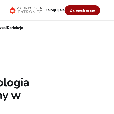
Zaloguj się
Zarejestruj się
wsa!
Redakcja
ologia
ny w