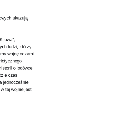
sowych ukazują
Kijowa”,
ch ludzi, którzy
zimy wojnę oczami
riotycznego
istorii o lodówce
dzie czas
 a jednocześnie
w tej wojnie jest