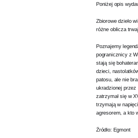
Poniżej opis wyda
Zbiorowe dzieło w
różne oblicza trwa
Poznajemy legendar
pogranicznicy z W
stają się bohater
dzieci, nastolatk
patosu, ale nie br
ukradzionej przez 
zatrzymał się w X
trzymają w napięci
agresorem, a kto 
Źródło: Egmont