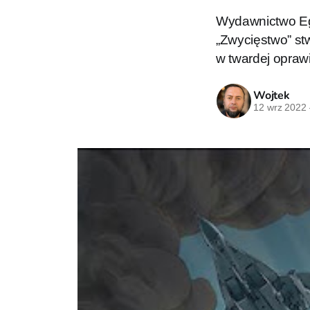
Wydawnictwo Egm
„Zwycięstwo” st
w twardej oprawie
Wojtek
12 wrz 2022