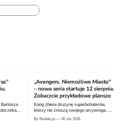
raz”
„Avengers. Niemożliwe Miasto"
u.
– nowa seria startuje 12 sierpnia.
Zobaczcie przykładowe plansze
 Bartosza
Kang zbiera drużynę superbohaterów,
a doczeka
którzy nie znoszą swojego arcywroga, a
na Ziemię z orbity schodzi Popielne
By Redakcja
06 sie 2026
bumu „Wróć
Przymierze z królem Arturem na czele.
 pierwsze
Pierwszy tom nowej serii Avengers