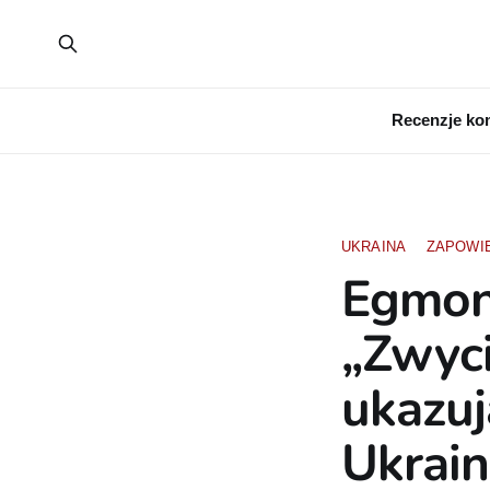
Recenzje ko
UKRAINA
ZAPOWI
Egmon
„Zwyci
ukazuj
Ukrain