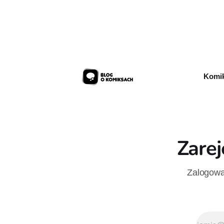
sprzedaży 
urodzin.
Komik
Zarej
Zalogowan