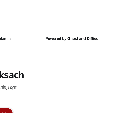
ku.
autorstwa Jeda MacKaya trafia do
sklepów 12 sierpnia. Rzućcie okiem na
przykładowe plansze.
lamin
Powered by
Ghost
and
Diffico.
iksach
żniejszymi