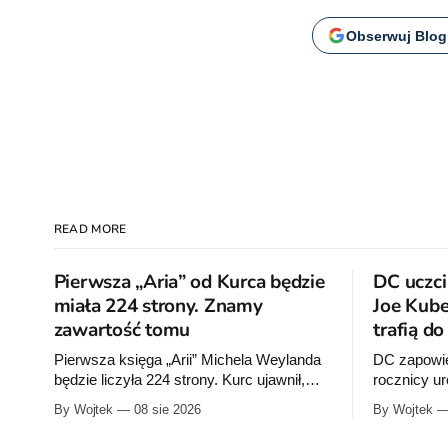
Obserwuj Blog
READ MORE
Pierwsza „Aria” od Kurca będzie
DC uczci
miała 224 strony. Znamy
Joe Kube
zawartość tomu
trafią d
Pierwsza księga „Arii” Michela Weylanda
DC zapowie
będzie liczyła 224 strony. Kurc ujawnił,
rocznicy u
które cztery albumy znajdą się w środku i
wrześniu w
By Wojtek
08 sie 2026
By Wojtek
zapowiedział około 30 stron dodatków.
publikacje 
Rocka”, z k