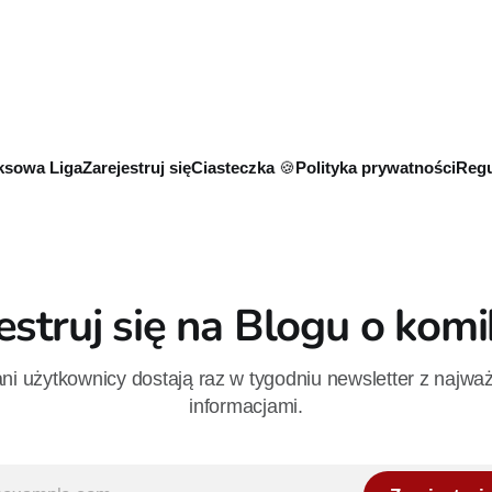
niemal dokładnie w dniu jego
wydanie ukazało się w 2015 ro
sowa Liga
Zarejestruj się
Ciasteczka 🍪
Polityka prywatności
Regu
estruj się na Blogu o kom
i użytkownicy dostają raz w tygodniu newsletter z najwa
informacjami.