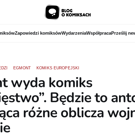
miksów
Zapowiedzi komiksów
Wydarzenia
Współpraca
Prześlij ne
EDZI
EGMONT
KOMIKS EUROPEJSKI
t wyda komiks
ęstwo”. Będzie to ant
ąca różne oblicza woj
ie