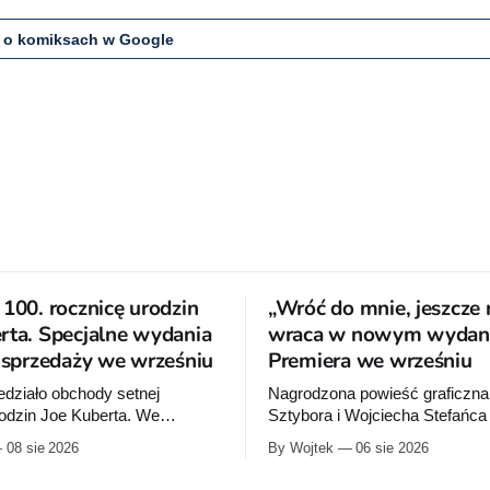
 o komiksach w Google
 100. rocznicę urodzin
„Wróć do mnie, jeszcze 
rta. Specjalne wydania
wraca w nowym wydani
o sprzedaży we wrześniu
Premiera we wrześniu
działo obchody setnej
Nagrodzona powieść graficzna
rodzin Joe Kuberta. We
Sztybora i Wojciecha Stefańc
ydawca wypuści specjalne
się wznowienia. Timof Comics
08 sie 2026
By Wojtek
06 sie 2026
poświęcone twórcy „Sgt.
przygotowuje nową edycję al
tórych dwie trafią do
do mnie, jeszcze raz”, którego