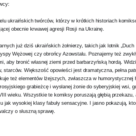
wcy:
ielu ukraińskich twórców, którzy w krótkich historiach komik
jącej obecnie krwawej agresji Rosji na Ukrainę.
nych już dziś ukraińskich żołnierzy, takich jak lotnik „Duch 
yspy Wężowej czy obrońcy Azowstalu. Poznajemy też zwykły
ami, aby bronić własnej ziemi przed barbarzyńską hordą. Wid
ów, starców. Większość opowieści jest dramatyczna, pełna pat
akuje też elementów lżejszych, zwłaszcza w humorystycznej h
rosyjskiego grabieżcę i wysłanej żonie do syberyjskiej wsi, g
VIII wieku. Wszystkie te komiksy poruszają głębią przekazu,
u jak wysokiej klasy fabuły sensacyjne. I jasno pokazują, kto 
walczy o słuszną sprawę.