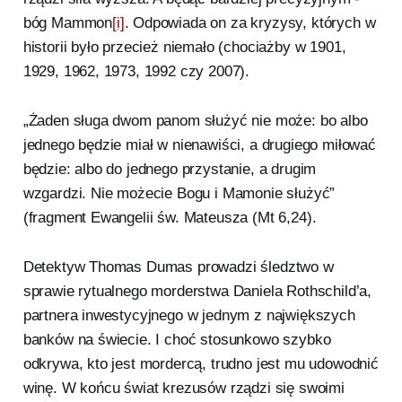
bóg Mammon
[i]
. Odpowiada on za kryzysy, których w
historii było przecież niemało (chociażby w 1901,
1929, 1962, 1973, 1992 czy 2007).
„Żaden sługa dwom panom służyć nie może: bo albo
jednego będzie miał w nienawiści, a drugiego miłować
będzie: albo do jednego przystanie, a drugim
wzgardzi. Nie możecie Bogu i Mamonie służyć”
(fragment Ewangelii św. Mateusza (Mt 6,24).
Detektyw Thomas Dumas prowadzi śledztwo w
sprawie rytualnego morderstwa Daniela Rothschild’a,
partnera inwestycyjnego w jednym z największych
banków na świecie. I choć stosunkowo szybko
odkrywa, kto jest mordercą, trudno jest mu udowodnić
winę. W końcu świat krezusów rządzi się swoimi