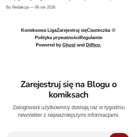
Przymierze z królem Arturem na czele. Pierwszy tom nowej
By Redakcja
06 sie 2026
serii Avengers autorstwa Jeda MacKaya trafia do sklepów 12
sierpnia. Rzućcie okiem na przykładowe plansze.
Komiksowa Liga
Zarejestruj się
Ciasteczka 🍪
Polityka prywatności
Regulamin
Powered by
Ghost
and
Diffico.
Zarejestruj się na Blogu o
komiksach
Zalogowani użytkownicy dostają raz w tygodniu
newsletter z najważniejszymi informacjami.