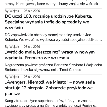
strony. Kurc ujawnił, które cztery albumy znajdą się w środku i
zapowiedział około 30 stron dodatków.
By Wojtek
08 sie 2026
DC uczci 100. rocznicę urodzin Joe Kuberta.
Specjalne wydania trafią do sprzedaży we
wrześniu
DC zapowiedziało obchody setnej rocznicy urodzin Joe
Kuberta. We wrześniu wydawca wypuści specjalne publikacje
poświęcone twórcy „Sgt. Rocka”, z których dwie trafią do
By Wojtek
08 sie 2026
sprzedaży niemal dokładnie w dniu jego urodzin.
„Wróć do mnie, jeszcze raz” wraca w nowym
wydaniu. Premiera we wrześniu
Nagrodzona powieść graficzna Bartosza Sztybora i Wojciecha
Stefańca doczeka się wznowienia. Timof Comics
przygotowuje nową edycję albumu „Wróć do mnie, jeszcze
By Wojtek
06 sie 2026
raz”, którego pierwsze wydanie ukazało się w 2015 roku.
„Avengers. Niemożliwe Miasto" – nowa seria
startuje 12 sierpnia. Zobaczcie przykładowe
plansze
Kang zbiera drużynę superbohaterów, którzy nie znoszą
swojego arcywroga, a na Ziemię z orbity schodzi Popielne