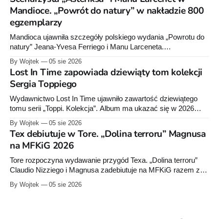
pod nazwą marki.
Mandioce. „Powrót do natury” w nakładzie 800
egzemplarzy
Mandioca ujawniła szczegóły polskiego wydania „Powrotu do
natury” Jeana-Yvesa Ferriego i Manu Larceneta.
Sześciotomowa seria trafi do jednego integrala liczącego około
By Wojtek
05 sie 2026
290 stron.
Lost In Time zapowiada dziewiąty tom kolekcji
Sergia Toppiego
Wydawnictwo Lost In Time ujawniło zawartość dziewiątego
tomu serii „Toppi. Kolekcja”. Album ma ukazać się w 2026
roku i liczyć około 260 stron.
By Wojtek
05 sie 2026
Tex debiutuje w Tore. „Dolina terroru” Magnusa
na MFKiG 2026
Tore rozpoczyna wydawanie przygód Texa. „Dolina terroru”
Claudio Nizziego i Magnusa zadebiutuje na MFKiG razem z
kolejnym tomem „Julii”. Na Bachanalia Fantastyczne
By Wojtek
05 sie 2026
wydawca przygotuje „Dylana Doga”.