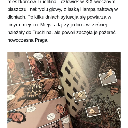
mieszkańców Truchlina - człowiek w XIX-wiecznym
płaszczu i nakryciu głowy, z laską i lampą naftową w
dłoniach. Po kilku dniach sytuacja się powtarza w
innym miejscu. Miejsca łączy jedno - wcześniej
należały do Truchlina, ale powoli zaczęła je pożerać
nowoczesna Praga.