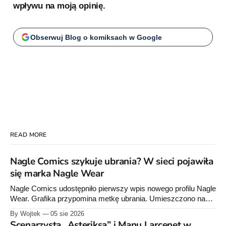
wpływu na moją opinię.
Obserwuj Blog o komiksach w Google
READ MORE
Nagle Comics szykuje ubrania? W sieci pojawiła
się marka Nagle Wear
Nagle Comics udostępniło pierwszy wpis nowego profilu Nagle
Wear. Grafika przypomina metkę ubrania. Umieszczono na
niej informacje „100% cotton”, „Made in Poland” oraz symbole
By Wojtek
05 sie 2026
dotyczące prania. Powstała też osobna domena internetowa
Scenarzysta „Asteriksa” i Manu Larcenet w