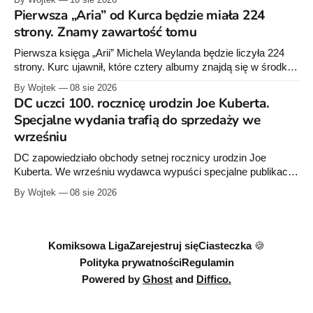
By Wojtek
10 sie 2026
na spożywce goszczą raczej superbohaterowie DC i Marvela.
Pierwsza „Aria” od Kurca będzie miała 224
Batmana na pasztecie chyba jeszcze nie było.
strony. Znamy zawartość tomu
Pierwsza księga „Arii” Michela Weylanda będzie liczyła 224
strony. Kurc ujawnił, które cztery albumy znajdą się w środku i
zapowiedział około 30 stron dodatków.
By Wojtek
08 sie 2026
DC uczci 100. rocznicę urodzin Joe Kuberta.
Specjalne wydania trafią do sprzedaży we
wrześniu
DC zapowiedziało obchody setnej rocznicy urodzin Joe
Kuberta. We wrześniu wydawca wypuści specjalne publikacje
poświęcone twórcy „Sgt. Rocka”, z których dwie trafią do
By Wojtek
08 sie 2026
sprzedaży niemal dokładnie w dniu jego urodzin.
Komiksowa Liga
Zarejestruj się
Ciasteczka 🍪
Polityka prywatności
Regulamin
Powered by
Ghost
and
Diffico.