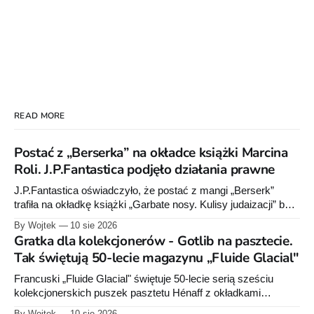
READ MORE
Postać z „Berserka” na okładce książki Marcina
Roli. J.P.Fantastica podjęło działania prawne
J.P.Fantastica oświadczyło, że postać z mangi „Berserk”
trafiła na okładkę książki „Garbate nosy. Kulisy judaizacji” bez
zgody wydawnictwa. Polski wydawca serii poinformował o
By Wojtek
10 sie 2026
działaniach prawnych, lecz nie ujawnił ich zakresu.
Gratka dla kolekcjonerów - Gotlib na pasztecie.
Tak świętują 50-lecie magazynu „Fluide Glacial"
Francuski „Fluide Glacial" świętuje 50-lecie serią sześciu
kolekcjonerskich puszek pasztetu Hénaff z okładkami
klasyków komiksu - Gotliba, Bineta, Margerina i innych. U nas