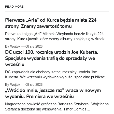
READ MORE
Pierwsza „Aria” od Kurca będzie miała 224
strony. Znamy zawartość tomu
Pierwsza księga „Arii” Michela Weylanda będzie liczyła 224
strony. Kurc ujawnił, które cztery albumy znajdą się w środku i
zapowiedział około 30 stron dodatków.
By Wojtek
08 sie 2026
DC uczci 100. rocznicę urodzin Joe Kuberta.
Specjalne wydania trafią do sprzedaży we
wrześniu
DC zapowiedziało obchody setnej rocznicy urodzin Joe
Kuberta. We wrześniu wydawca wypuści specjalne publikacje
poświęcone twórcy „Sgt. Rocka”, z których dwie trafią do
By Wojtek
08 sie 2026
sprzedaży niemal dokładnie w dniu jego urodzin.
„Wróć do mnie, jeszcze raz” wraca w nowym
wydaniu. Premiera we wrześniu
Nagrodzona powieść graficzna Bartosza Sztybora i Wojciecha
Stefańca doczeka się wznowienia. Timof Comics