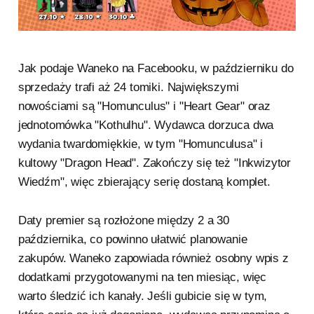
Jak podaje Waneko na Facebooku, w październiku do
sprzedaży trafi aż 24 tomiki. Największymi
nowościami są "Homunculus" i "Heart Gear" oraz
jednotomówka "Kothulhu". Wydawca dorzuca dwa
wydania twardomiękkie, w tym "Homunculusa" i
kultowy "Dragon Head". Zakończy się też "Inkwizytor
Wiedźm", więc zbierający serię dostaną komplet.
Daty premier są rozłożone między 2 a 30
października, co powinno ułatwić planowanie
zakupów. Waneko zapowiada również osobny wpis z
dodatkami przygotowanymi na ten miesiąc, więc
warto śledzić ich kanały. Jeśli gubicie się w tym,