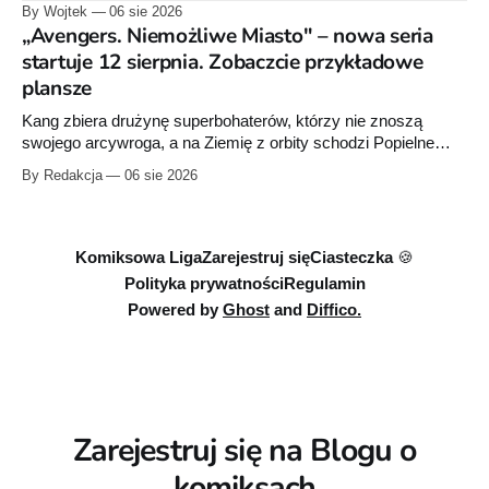
przygotowuje nową edycję albumu „Wróć do mnie, jeszcze
By Wojtek
06 sie 2026
raz”, którego pierwsze wydanie ukazało się w 2015 roku.
„Avengers. Niemożliwe Miasto" – nowa seria
startuje 12 sierpnia. Zobaczcie przykładowe
plansze
Kang zbiera drużynę superbohaterów, którzy nie znoszą
swojego arcywroga, a na Ziemię z orbity schodzi Popielne
Przymierze z królem Arturem na czele. Pierwszy tom nowej
By Redakcja
06 sie 2026
serii Avengers autorstwa Jeda MacKaya trafia do sklepów 12
sierpnia. Rzućcie okiem na przykładowe plansze.
Komiksowa Liga
Zarejestruj się
Ciasteczka 🍪
Polityka prywatności
Regulamin
Powered by
Ghost
and
Diffico.
Zarejestruj się na Blogu o
komiksach